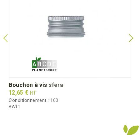
bouchon à vis sfera
Prix
12,65 €
HT
Conditionnement :
100
BA11