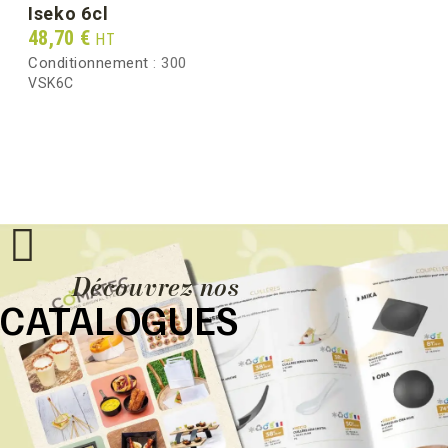
iseko 6cl
Prix
48,70 €
HT
Conditionnement :
300
VSK6C
Découvrez nos
CATALOGUES