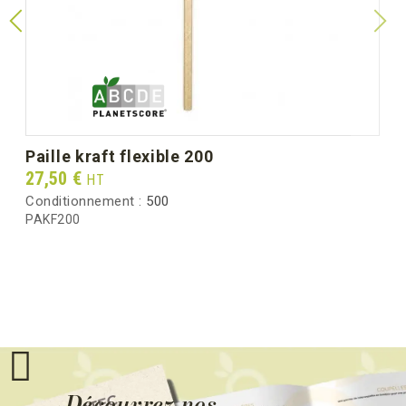
paille kraft flexible 200
Prix
27,50 €
HT
Conditionnement :
500
PAKF200
Découvrez nos