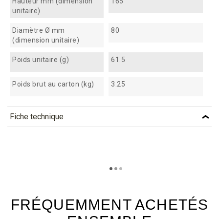
Hauteur mm (dimension
165
unitaire)
Diamètre Ø mm
80
(dimension unitaire)
Poids unitaire (g)
61.5
Poids brut au carton (kg)
3.25
Fiche technique
TÉLÉCHARGEMENT
vpt57_fiche_technique_fr.pdf
Téléchargement (298.77k)
FRÉQUEMMENT ACHETÉS