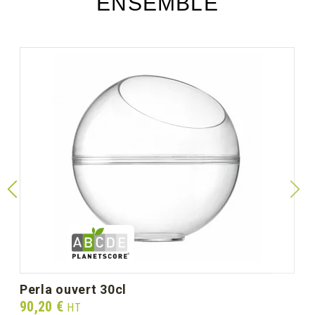
ENSEMBLE
perla ouvert 30cl
Prix
90,20 €
HT