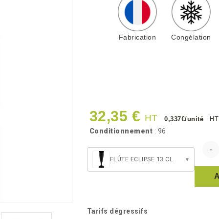
Fabrication
Congélation
32,35 €
HT
0,337€/unité
HT
Conditionnement
: 96
FLÛTE ECLIPSE 13 CL
▾
Tarifs dégressifs