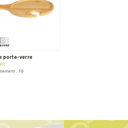
te porte-verre
HT
nnement :
10