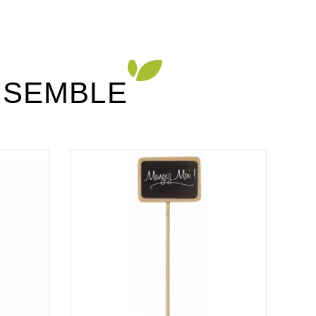
df
NSEMBLE