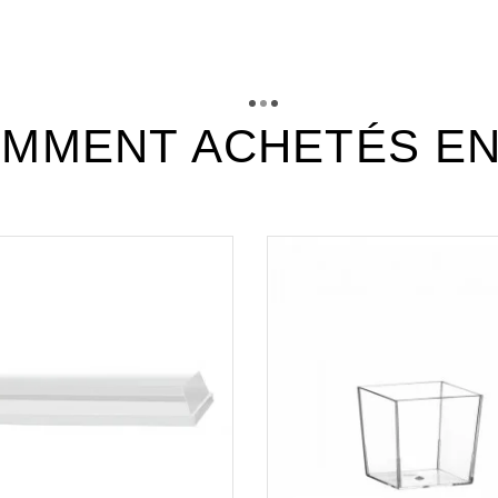
TÉLÉCHARGEMENT
fc13ppn_fiche_technique_fr.p
Téléchargement (262.65k)
MMENT ACHETÉS E