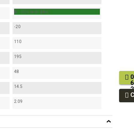
A - En savoir plus...
-20
110
195
48
0
6
14.5
2
9
9
2.09