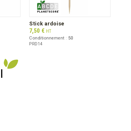
stick ardoise
ser
Prix
Prix
7,50 €
52,4
HT
Conditionnement :
50
Condi
PRD14
SC10
I