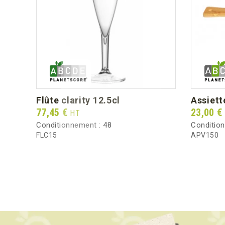
flûte clarity 12.5cl
assiet
Prix
Prix
77,45 €
23,00 €
HT
Conditionnement :
48
Conditio
FLC15
APV150