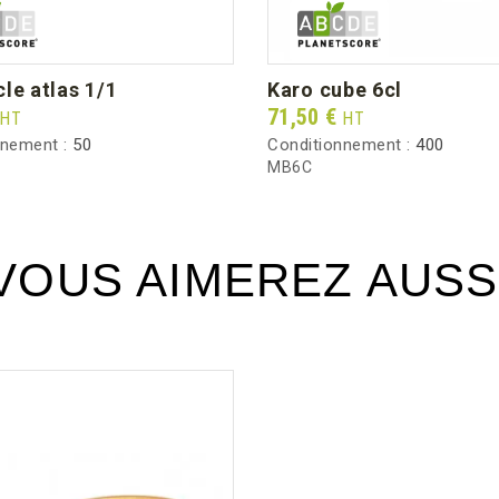
cle atlas 1/1
karo cube 6cl
Prix
71,50 €
HT
HT
nnement :
50
Conditionnement :
400
MB6C
VOUS AIMEREZ AUSS