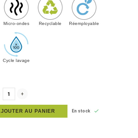
Micro-ondes
Recyclable
Réemployable
Cycle lavage

AJOUTER AU PANIER
En stock