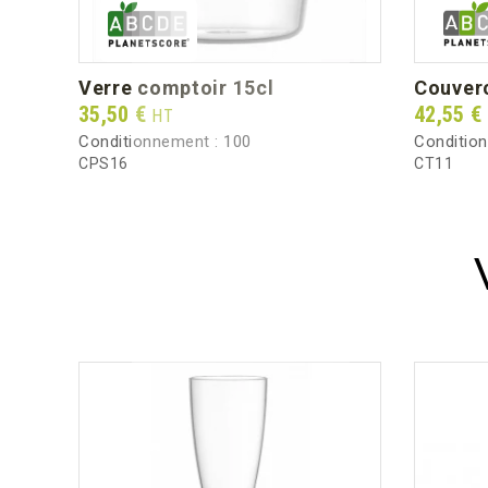
verre comptoir 15cl
couver
Prix
Prix
35,50 €
42,55 €
HT
Conditionnement :
100
Conditio
CPS16
CT11