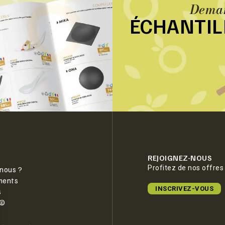
Deman
ÉCHANTI
REJOIGNEZ-NOUS
Profitez de nos offres
nous ?
ments
INSCRIVEZ-VOUS
s
e©