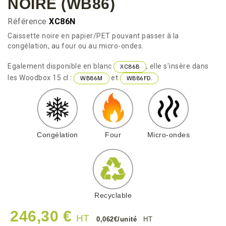
NOIRE (WB86)
Référence
XC86N
Caissette noire en papier/PET pouvant passer à la
congélation, au four ou au micro-ondes.
Egalement disponible en blanc
, elle s'insère dans
XC86B
les Woodbox 15 cl :
et
WB86M
WB86FD.
Congélation
Four
Micro-ondes
Recyclable
246,30 €
HT
0,062€/unité
HT