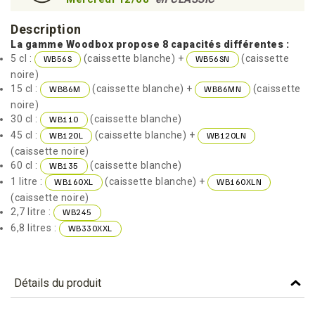
Description
La gamme Woodbox propose 8 capacités différentes :
5 cl :
(caissette blanche) +
(caissette
WB56S
WB56SN
noire)
15 cl :
(caissette blanche) +
(caissette
WB86M
WB86MN
noire)
30 cl :
(caissette blanche)
WB110
45 cl :
(caissette blanche) +
WB120L
WB120LN
(caissette noire)
60 cl :
(caissette blanche)
WB135
1 litre :
(caissette blanche) +
WB160XL
WB160XLN
(caissette noire)
2,7 litre :
WB245
6,8 litres :
WB330XXL
Détails du produit