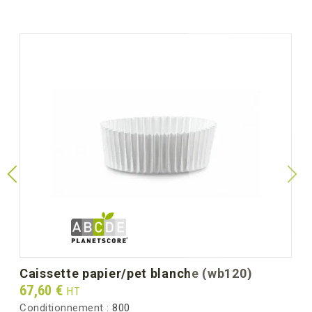
caissette papier/pet blanche (wb120)
Prix
67,60 €
HT
Conditionnement :
800