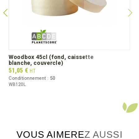
(dimension unitaire)
Poids unitaire (g)
1.9
Poids brut au carton (kg)
8.05
woodbox 45cl (fond, caissette
blanche, couvercle)
Prix
51,05 €
HT
Conditionnement :
50
WB120L
VOUS AIMEREZ AUSSI