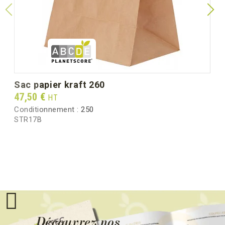
sac papier kraft 260
Prix
47,50 €
HT
Conditionnement :
250
STR17B
Découvrez nos