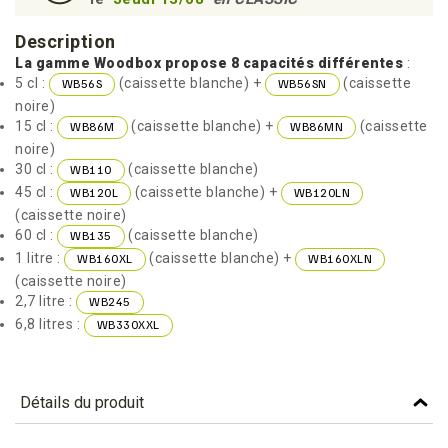
Description
La gamme Woodbox propose 8 capacités différentes
:
5 cl :
(caissette blanche) +
(caissette
WB56S
WB56SN
noire)
15 cl :
(caissette blanche) +
(caissette
WB86M
WB86MN
noire)
30 cl :
(caissette blanche)
WB110
45 cl :
(caissette blanche) +
WB120L
WB120LN
(caissette noire)
60 cl :
(caissette blanche)
WB135
1 litre :
(caissette blanche) +
WB160XL
WB160XLN
(caissette noire)
2,7 litre :
WB245
6,8 litres :
WB330XXL
Détails du produit