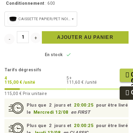
Conditionnement
: 600
CAISSETTE PAPIER/PET NOIRE (WB160)
▾
AJOUTER AU PANIER

En stock
Tarifs dégressifs
4
5+
115,00 € /unité
111,60 € /unité
115,00 €
Prix unitaire
Plus que
2
jours et
20:00:24
pour être livré
le
Mercredi 12/08
en FIRST
Plus que
2
jours et
20:00:24
pour être livré
le
Jeudi 13/08
en CLASSIC