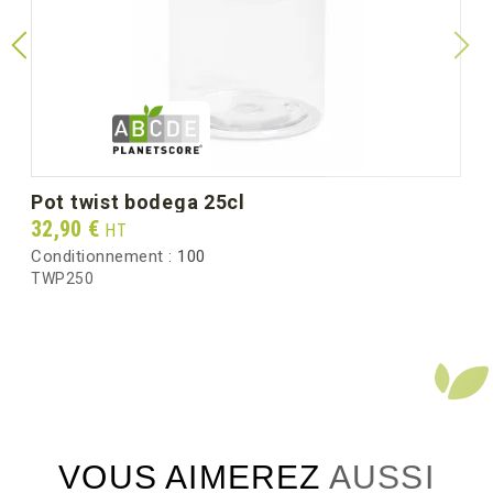
(dimension unitaire)
Poids unitaire (g)
6.9
Poids brut au carton (kg)
4.65
pot twist bodega 25cl
Prix
32,90 €
HT
Conditionnement :
100
TWP250
VOUS AIMEREZ AUSSI