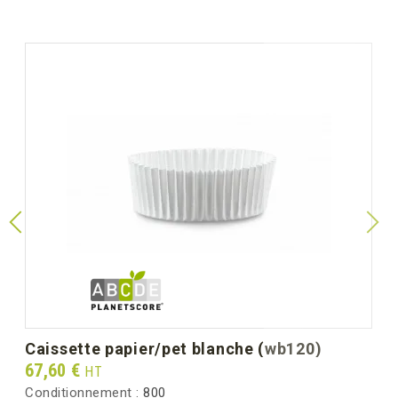
caissette papier/pet blanche (wb120)
Prix
67,60 €
HT
Conditionnement :
800