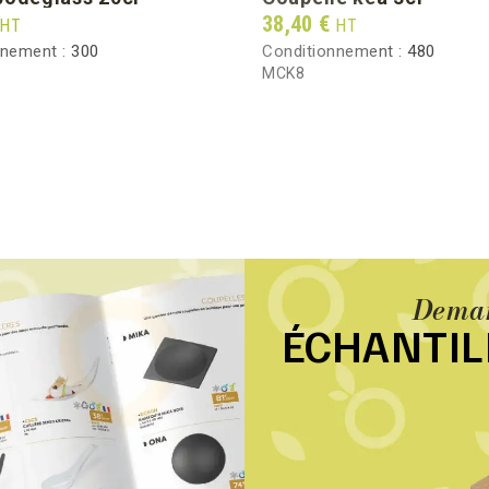
Prix
38,40 €
HT
HT
nnement :
300
Conditionnement :
480
MCK8
Deman
ÉCHANTI