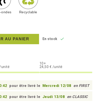
o-ondes
Recyclable

R AU PANIER
En stock
10+
/unité
24,50 € /unité
0:41
pour être livré le
Mercredi 12/08
en FIRST
0:41
pour être livré le
Jeudi 13/08
en CLASSIC