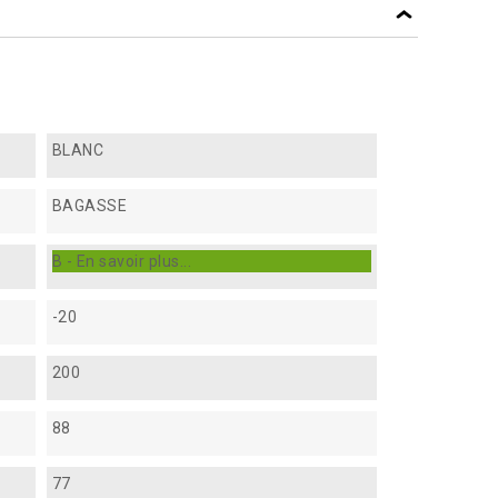
BLANC
BAGASSE
B - En savoir plus...
-20
200
88
77