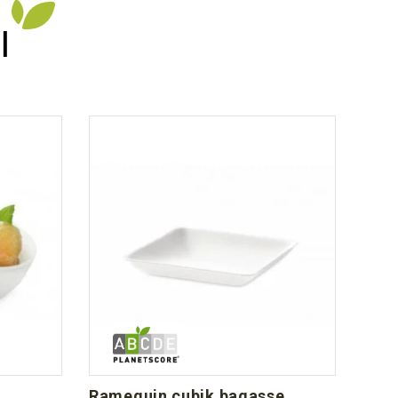
I
ramequin cubik bagasse
verrine bodeglass bagasse 12