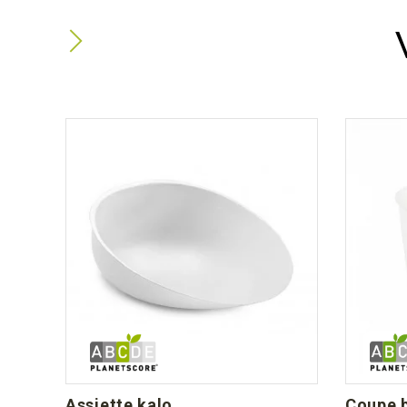
assiette kalo
coupe 