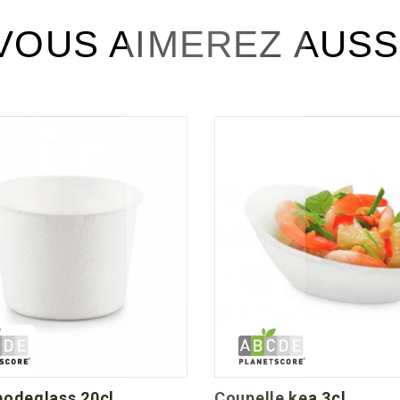
VOUS AIMEREZ AUSS
bodeglass 20cl
coupelle kea 3cl