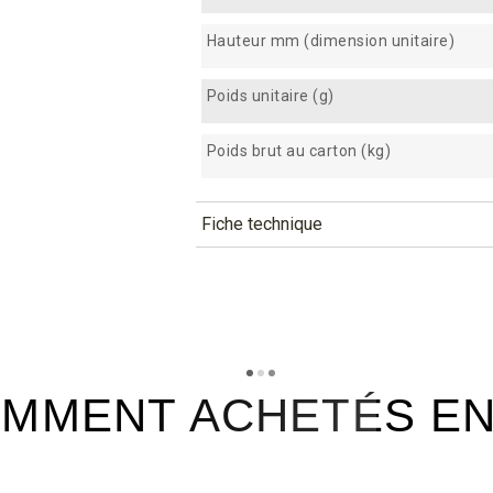
Hauteur mm (dimension unitaire)
Poids unitaire (g)
Poids brut au carton (kg)
Fiche technique
TÉLÉCHARGEMENT
kab87s_fiche_technique_fr.pd
Téléchargement (295.81k)
MMENT ACHETÉS E