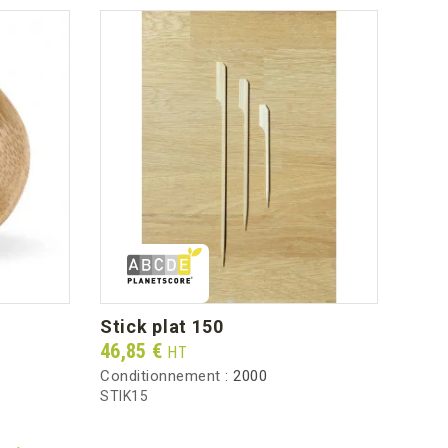
stick plat 150
ver
Prix
Prix
46,85 €
36,6
HT
Conditionnement :
2000
Condi
STIK15
VE60