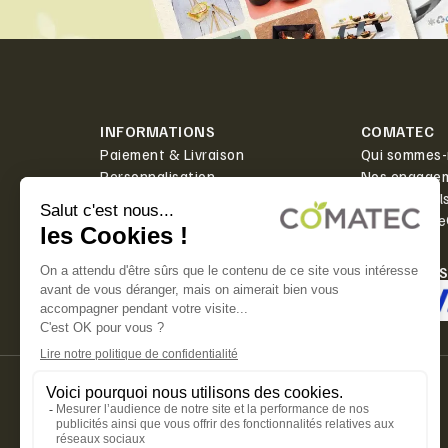
INFORMATIONS
COMATEC
Paiement & Livraison
Qui sommes-
Personnalisation
Nos engage
Actualités
Boîte à outil
Contact
PlanetScor
LIVRAISON
PAIEMENT 
Offerte dès 350€ HT d'achat.