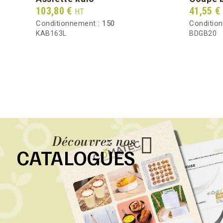
Prix
Prix
103,80 €
41,55 €
HT
Conditionnement :
150
Conditio
KAB163L
BDGB20
Découvrez nos
CATALOGUES