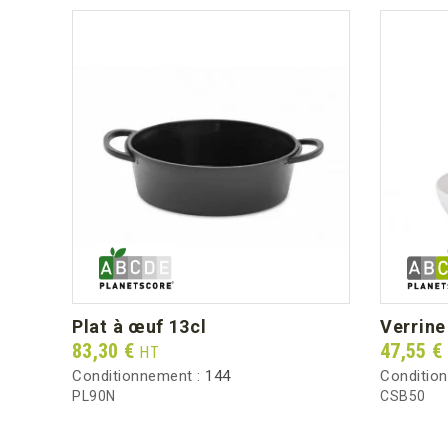
plat à œuf 13cl
verrin
Prix
Prix
83,30 €
47,55 €
HT
Conditionnement :
144
Conditio
PL90N
CSB50