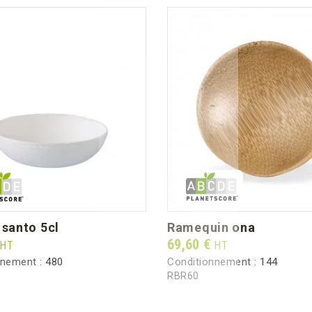
e santo 5cl
ramequin ona
Prix
69,60 €
HT
HT
nnement :
480
Conditionnement :
144
RBR60