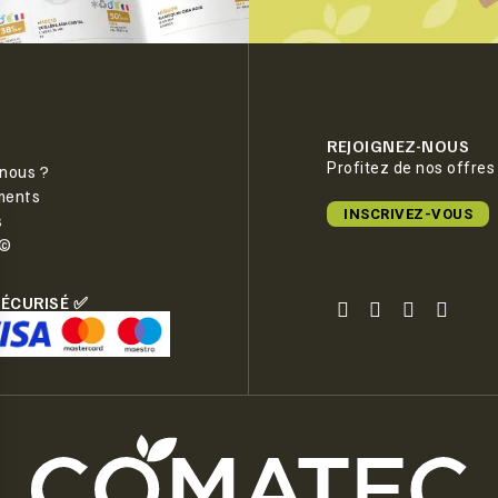
REJOIGNEZ-NOUS
Profitez de nos offres
nous ?
ments
INSCRIVEZ-VOUS
s
e©
SÉCURISÉ ✅