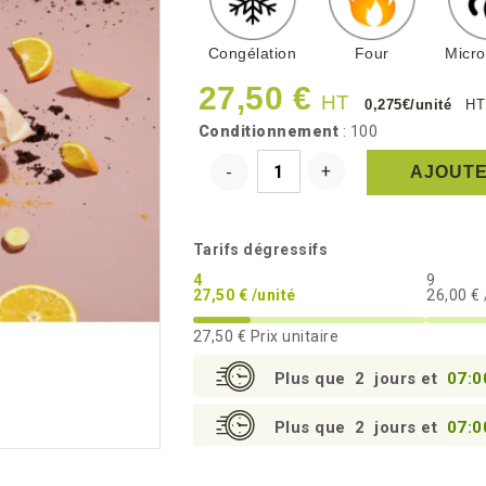
Congélation
Four
Micr
27,50 €
HT
0,275€/unité
HT
Conditionnement
: 100
AJOUTE
Tarifs dégressifs
4
9
27,50 € /unité
26,00 € 
27,50 €
Prix unitaire
Plus que
2
jours et
07:0
Plus que
2
jours et
07:0