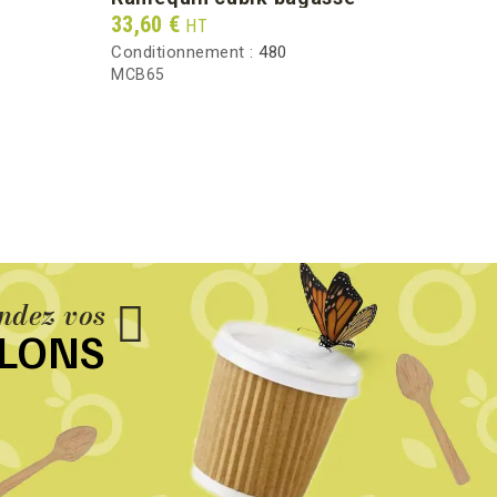
cl
Prix
33,60 €
HT
Prix
72,0
Conditionnement :
480
Condi
MCB65
BDGB
dez vos
LLONS