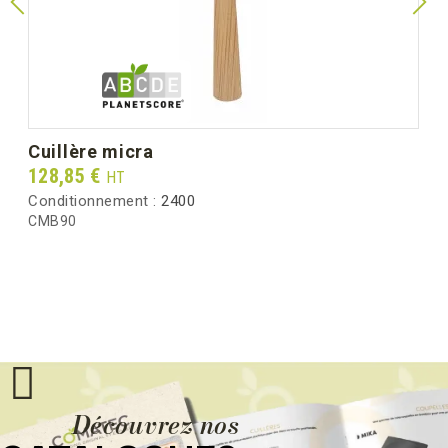
cuillère micra
Prix
128,85 €
HT
Conditionnement :
2400
CMB90
Découvrez nos