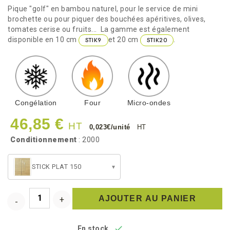
Pique "golf" en bambou naturel, pour le service de mini
brochette ou pour piquer des bouchées apéritives, olives,
tomates cerise ou fruits... La gamme est également
disponible en 10 cm
et 20 cm
.
STIK9
STIK20
Congélation
Four
Micro-ondes
46,85 €
HT
0,023€/unité
HT
Conditionnement
: 2000
STICK PLAT 150
▾
AJOUTER AU PANIER

En stock