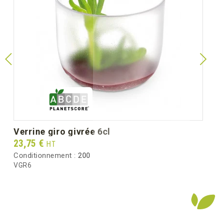
verrine giro givrée 6cl
Prix
23,75 €
HT
Conditionnement :
200
VGR6