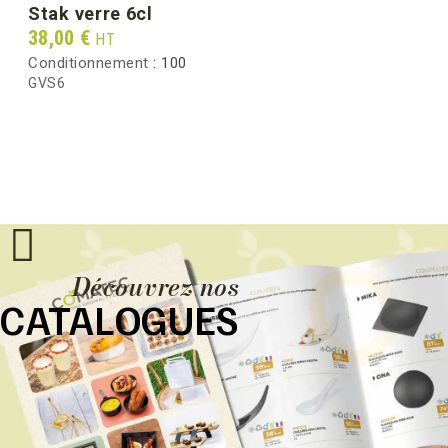
stak verre 6cl
Prix
38,00 €
HT
Conditionnement :
100
GVS6
Découvrez nos
CATALOGUES