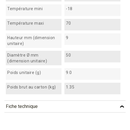
Température mini
-18
Température maxi
70
Hauteur mm (dimension
9
unitaire)
Diamètre Ø mm
50
(dimension unitaire)
Poids unitaire (g)
9.0
Poids brut au carton (kg)
1.35
Fiche technique
TÉLÉCHARGEMENT
nbb5_fiche_technique_fr.pdf