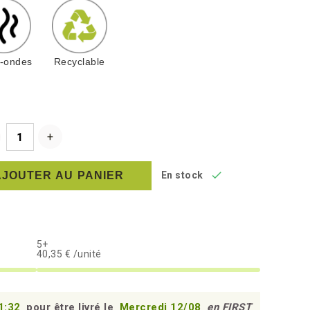
o-ondes
Recyclable

AJOUTER AU PANIER
En stock
5+
40,35 € /unité
1:31
pour être livré le
Mercredi 12/08
en FIRST