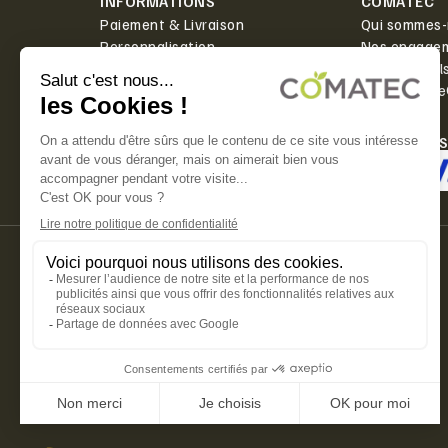
INFORMATIONS
COMATEC
Paiement & Livraison
Qui sommes-
Personnalisation
Nos engage
Actualités
Boîte à outil
Contact
PlanetScor
LIVRAISON
PAIEMENT 
Offerte dès 350€ HT d'achat.