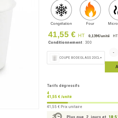
Congélation
Four
Micr
41,55 €
HT
0,139€/unité
HT
Conditionnement
: 300
COUPE BODEGLASS 20CL
▾
Tarifs dégressifs
4
41,55 € /unité
41,55 €
Prix unitaire
Plus que
2
jours et
18:5