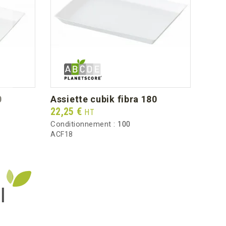
79
7.0
2.55
0
assiette cubik fibra 180
cai
Prix
Prix
22,25 €
31,7
HT
Conditionnement :
100
Condi
ACF18
5035
I