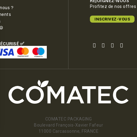
REJOIGNEZ-NOUS
Profitez de nos offres
nous ?
ments
INSCRIVEZ-VOUS
s
e©
SÉCURISÉ ✅
COMATEC PACKAGING
Boulevard François-Xavier Fafeur
11000 Carcassonne, FRANCE