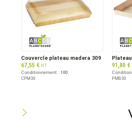
couvercle plateau madera 309
platea
Prix
Prix
67,55 €
91,80 €
HT
Conditionnement :
100
Conditio
CPM30
PMB30