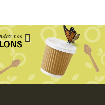
dez vos
LLONS