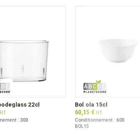
bodeglass 22cl
bol ola 15cl
Prix
60,15 €
HT
HT
nnement :
300
Conditionnement :
600
BOL15