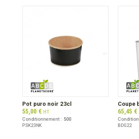
pot puro noir 23cl
coupe 
Prix
Prix
55,00 €
65,45 €
HT
Conditionnement :
500
Conditio
PSK23NK
BDG22