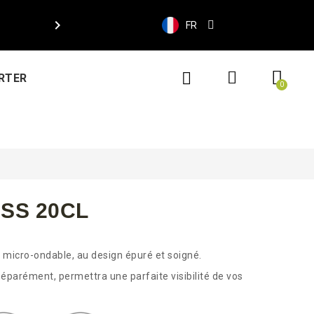

FR
RTER
SS 20CL
 micro-ondable, au design épuré et soigné.
séparément, permettra une parfaite visibilité de vos