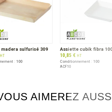
Diamètre Ø mm (dimension unitaire)
Poids unitaire (g)
Poids brut au carton (kg)
u madera sulfurisé 309
assiette cubik fibra 10
Prix
10,85 €
HT
HT
nnement :
100
Conditionnement :
100
ACF10
VOUS AIMEREZ AUSS