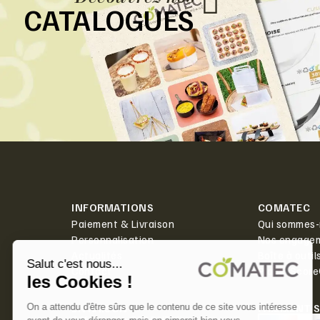
CATALOGUES
INFORMATIONS
COMATEC
Paiement & Livraison
Qui sommes-
Personnalisation
Nos engage
Actualités
Boîte à outil
Contact
PlanetScor
LIVRAISON
PAIEMENT 