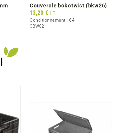
0mm
couvercle bokotwist (bkw26)
cof
Prix
Prix
13,20 €
8,85
HT
Conditionnement :
64
Condi
CBW82
CCB3
I