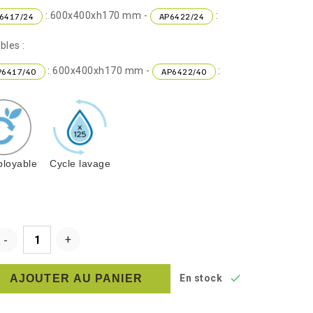
: 600x400xh170 mm -
:
6417/24
AP6422/24
bles :
: 600x400xh170 mm -
:
P6417/40
AP6422/40
loyable
Cycle lavage

AJOUTER AU PANIER
En stock