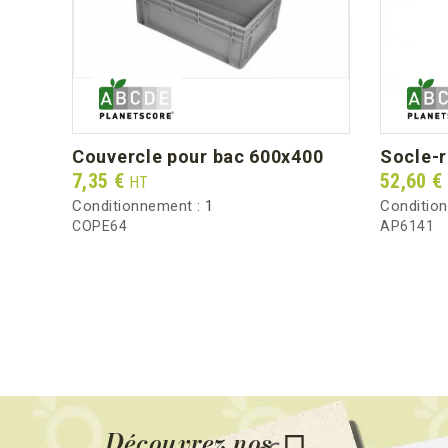
couvercle pour bac 600x400
socle
Prix
Prix
7,35 €
52,60 €
HT
Conditionnement :
1
Conditio
COPE64
AP6141
Découvrez nos