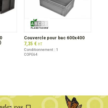
couvercle pour bac 600x400
)
Prix
7,35 €
HT
Conditionnement :
1
COPE64
dez vos