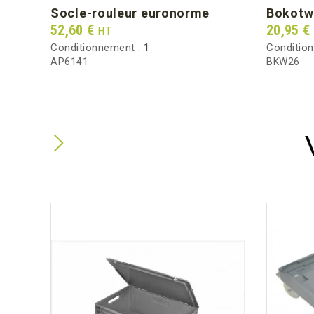
socle-rouleur euronorme
bokotw
Prix
Prix
52,60 €
20,95 €
HT
Conditionnement :
1
Conditio
AP6141
BKW26