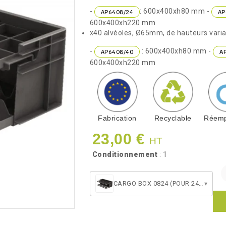
-
: 600x400xh80 mm -
AP6408/24
AP
600x400xh220 mm
x40 alvéoles, Ø65mm, de hauteurs varia
-
: 600x400xh80 mm -
AP6408/40
A
600x400xh220 mm
Fabrication
Recyclable
Réemp
23,00 €
HT
Conditionnement
: 1
CARGO BOX 0824 (POUR 24 VERRES H70 MM Ø85 MM)
▾