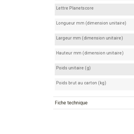
Lettre Planetscore
Longueur mm (dimension unitaire)
Largeur mm (dimension unitaire)
Hauteur mm (dimension unitaire)
Poids unitaire (g)
Poids brut au carton (kg)
Fiche technique
TÉLÉCHARGEMENT
ap6408_24_fiche_technique_fr
Téléchargement (296.09k)