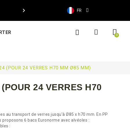

FR
RTER
24 (POUR 24 VERRES H70 MM Ø85 MM)
 (POUR 24 VERRES H70
es au transport de verres jusqu'à Ø85 x h70 mm. En PP
ous proposons 6 bacs Euronorme avec alvéoles :
bles :