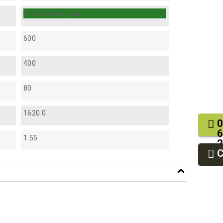
A - En savoir plus...
600
400
80
1620.0
0
6
1.55
2
9
9
.pdf