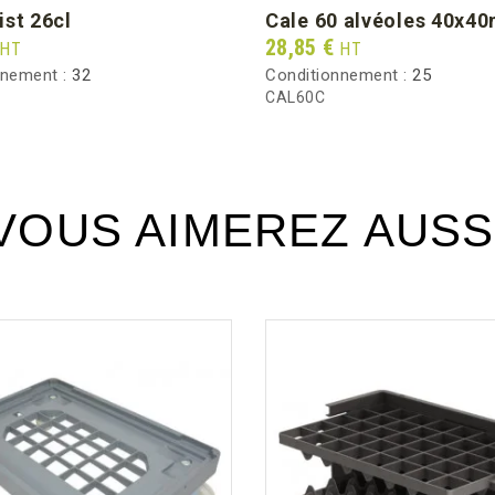
ist 26cl
cale 60 alvéoles 40x4
Prix
28,85 €
HT
HT
nnement :
32
Conditionnement :
25
CAL60C
VOUS AIMEREZ AUSS