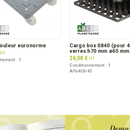
-rouleur euronorme
cargo box 0840 (pour 40
verres h70 mm ø65 mm
HT
Prix
24,00 €
HT
nnement :
1
Conditionnement :
1
AP6408/40
Deman