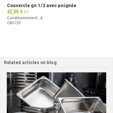
couvercle gn 1/2 avec poignée
Prix
42,00 €
HT
Conditionnement :
6
CBG12P
Related articles on blog