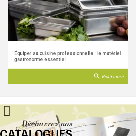
Équiper sa cuisine professionnelle : le matériel
gastronorme essentiel
search
Read more
Découvrez nos
CATALOGUES