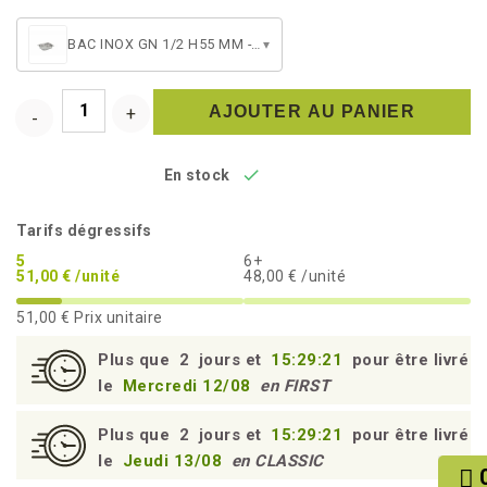
BAC INOX GN 1/2 H55 MM - 3.2L
▾
AJOUTER AU PANIER

En stock
Tarifs dégressifs
5
6+
51,00 € /unité
48,00 € /unité
51,00 €
Prix unitaire
Plus que
2
jours et
15:29:21
pour être livré
le
Mercredi 12/08
en FIRST
Plus que
2
jours et
15:29:21
pour être livré
le
Jeudi 13/08
en CLASSIC