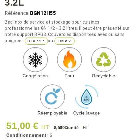
3.2L
Référence
BGN12H55
Bac inox de service et stockage pour cuisines
professionnelles GN 1/2 - 3,2 litres. Il peut être présenté sur
notre support BPG3. Couvercles disponibles avec ou sans
poignée :
ou
CBG12P
CBG12
Congélation
Four
Recyclable
Réemployable
Cycle lavage
51,00 €
HT
8,500€/unité
HT
Conditionnement
: 6