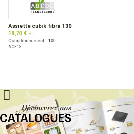
assiette cubik fibra 130
Prix
18,70 €
HT
Conditionnement :
100
ACF13
Découvrez nos
CATALOGUES