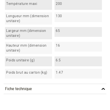
Température maxi
200
Longueur mm (dimension
130
unitaire)
Largeur mm (dimension
65
unitaire)
Hauteur mm (dimension
16
unitaire)
Poids unitaire (g)
6.5
Poids brut au carton (kg)
1.47
Fiche technique
TÉLÉCHARGEMENT
acf65_fiche_technique_fr.pdf