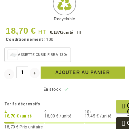
Recyclable
18,70 €
HT
0,187€/unité
HT
Conditionnement
: 100
ASSIETTE CUBIK FIBRA 130
▾
AJOUTER AU PANIER

En stock
Tarifs dégressifs
4
9
10+
18,70 € /unité
18,00 € /unité
17,45 € /unité
18,70 €
Prix unitaire