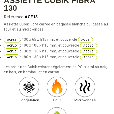
ASSIETTE CUBIK FIBRA
130
Référence
ACF13
Assiette Cubik Fibra carrée en bagasse blanche qui passe au
four et au micro-ondes.
: 130 x 65 x h15 mm, et couvercle
ACF65
ACC6
: 100 x 100 x h15 mm, et couvercle
ACF10
ACC10
: 130 x 130 x h15 mm, et couvercle
ACF13
ACC13
: 180 x 130 x h15 mm, et couvercle
ACF18
ACC18
Les assiettes Cubik existent également en PS cristal ou noir,
en bois, en bambou et en carton.
Congélation
Four
Micro-ondes