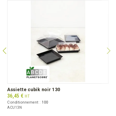
assiette cubik noir 130
Prix
36,45 €
HT
Conditionnement :
100
ACU13N