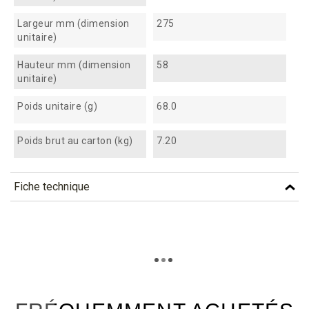
Largeur mm (dimension
275
unitaire)
Hauteur mm (dimension
58
unitaire)
Poids unitaire (g)
68.0
Poids brut au carton (kg)
7.20
Fiche technique
TÉLÉCHARGEMENT
cthf100_fiche_technique_fr.pdf
Téléchargement (306.06k)