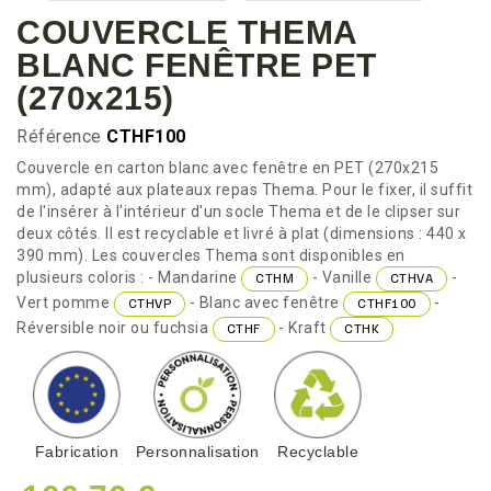
COUVERCLE THEMA
BLANC FENÊTRE PET
(270x215)
Référence
CTHF100
Couvercle en carton blanc avec fenêtre en PET (270x215
mm), adapté aux plateaux repas Thema. Pour le fixer, il suffit
de l'insérer à l'intérieur d'un socle Thema et de le clipser sur
deux côtés. Il est recyclable et livré à plat (dimensions : 440 x
390 mm). Les couvercles Thema sont disponibles en
plusieurs coloris : - Mandarine
- Vanille
-
CTHM
CTHVA
Vert pomme
- Blanc avec fenêtre
-
CTHVP
CTHF100
Réversible noir ou fuchsia
- Kraft
CTHF
CTHK
Fabrication
Personnalisation
Recyclable