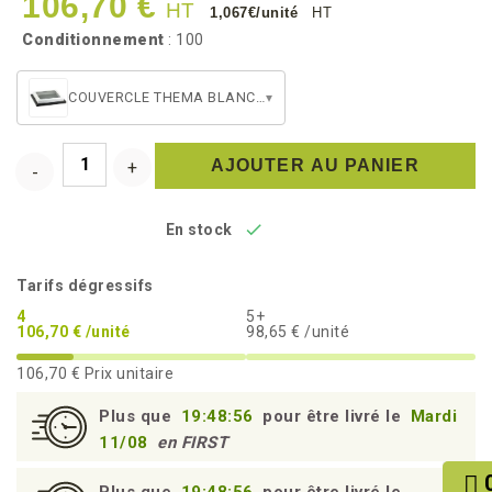
106,70 €
HT
1,067€/unité
HT
Conditionnement
: 100
COUVERCLE THEMA BLANC FENÊTRE PET (270x215)
▾
AJOUTER AU PANIER

En stock
Tarifs dégressifs
4
5+
106,70 € /unité
98,65 € /unité
106,70 €
Prix unitaire
Plus que
19:48:55
pour être livré le
Mardi
11/08
en FIRST
Plus que
19:48:55
pour être livré le