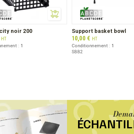
city noir 200
support basket bowl
Prix
€
10,00 €
HT
HT
nnement :
1
Conditionnement :
1
SBB2
Deman
ÉCHANTI