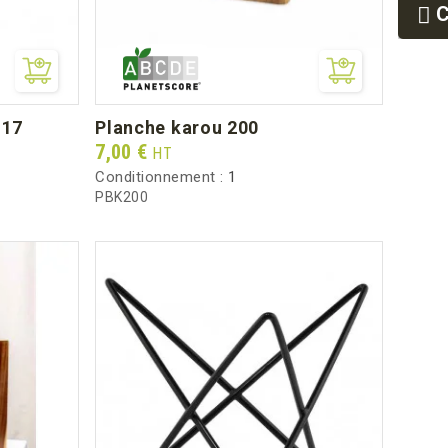
9
9
ø17
planche karou 200
Prix
7,00 €
HT
Conditionnement :
1
PBK200