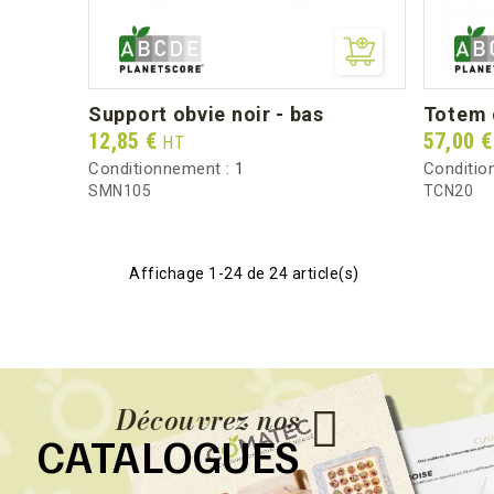
support obvie noir - bas
totem 
Prix
Prix
12,85 €
57,00 
HT
Conditionnement :
1
Conditio
SMN105
TCN20
Affichage 1-24 de 24 article(s)
Découvrez nos
CATALOGUES