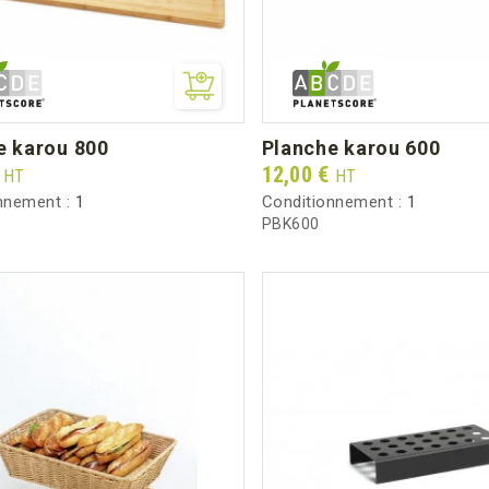
he karou 800
planche karou 600
Prix
€
12,00 €
HT
HT
nnement :
1
Conditionnement :
1
PBK600