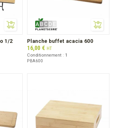
ro 1/2
planche buffet acacia 600
Prix
16,00 €
HT
Conditionnement :
1
PBA600