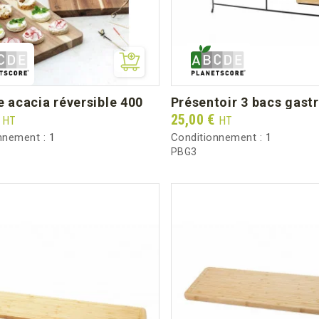
e acacia réversible 400
présentoir 3 bacs gast
Prix
€
25,00 €
HT
HT
nnement :
1
Conditionnement :
1
R
PBG3