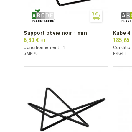
support obvie noir - mini
kube 
Prix
Prix
6,80 €
185,65
HT
Conditionnement :
1
Conditio
SMN70
PKG41