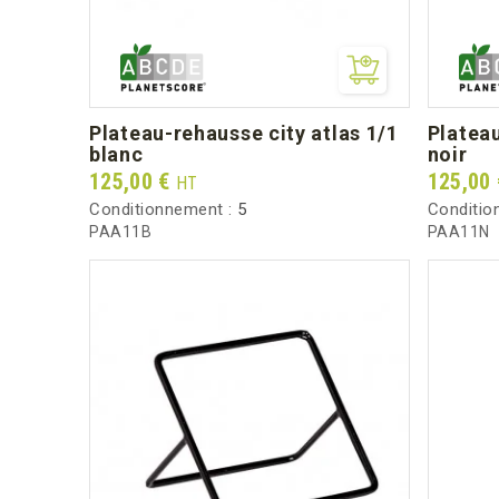
plateau-rehausse city atlas 1/1
plateau-rehausse city atlas 1/1
blanc
noir
Prix
Prix
125,00 €
125,00
HT
Conditionnement :
5
Conditio
PAA11B
PAA11N