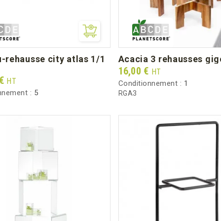
acacia 3 rehausses gi
Prix
16,00 €
HT
 €
HT
Conditionnement :
1
nnement :
5
RGA3