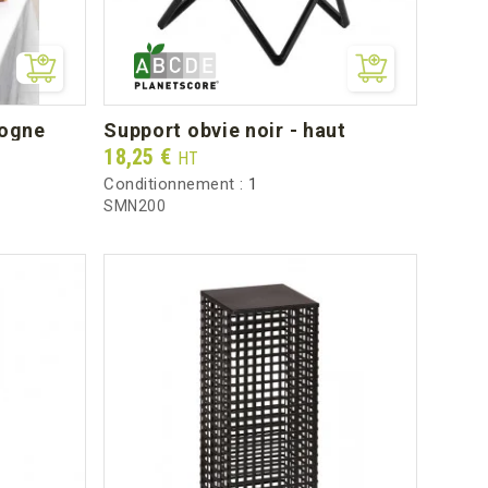
gogne
support obvie noir - haut
Prix
18,25 €
HT
Conditionnement :
1
SMN200