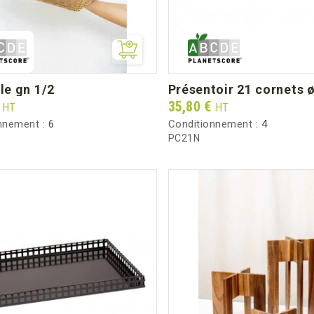
lle gn 1/2
présentoir 21 cornets 
Prix
€
35,80 €
HT
HT
nnement :
6
Conditionnement :
4
PC21N