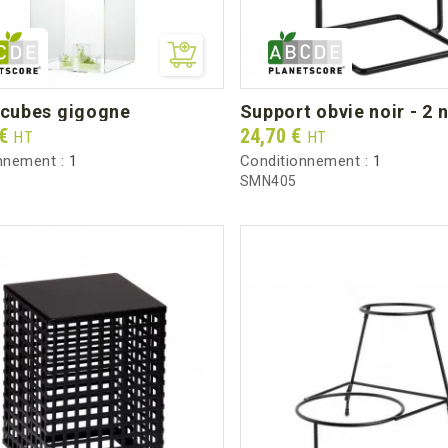
4 cubes gigogne
support obvie noir - 2 
Prix
 €
24,70 €
HT
HT
nnement :
1
Conditionnement :
1
SMN405