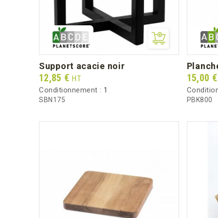
support acacie noir
planc
Prix
Prix
12,85 €
15,00 
HT
Conditionnement :
1
Conditio
SBN175
PBK800