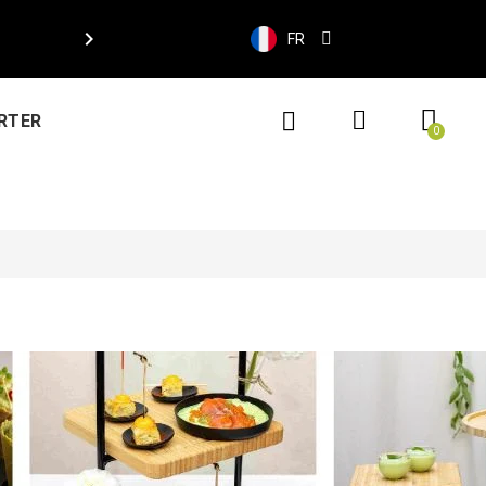

FR
RTER