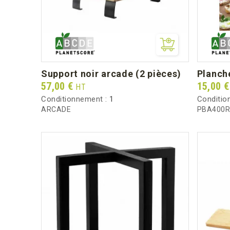
support noir arcade (2 pièces)
planch
Prix
Prix
57,00 €
15,00 
HT
Conditionnement :
1
Conditio
ARCADE
PBA400