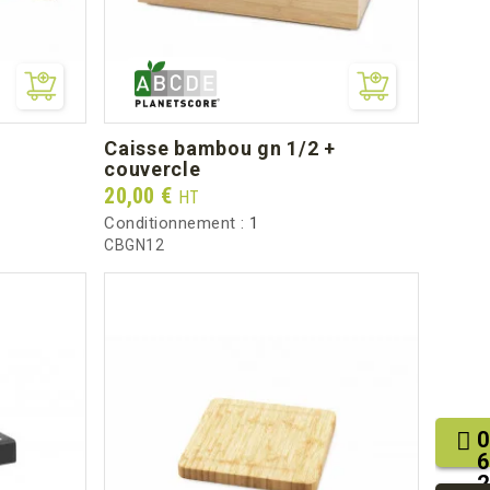
caisse bambou gn 1/2 +
couvercle
Prix
20,00 €
HT
Conditionnement :
1
CBGN12
0
6
2