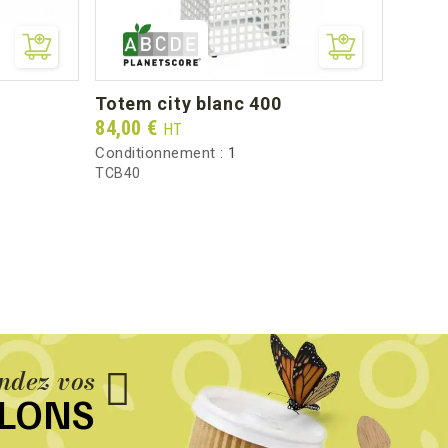
totem city blanc 400
Prix
84,00 €
HT
Conditionnement :
1
TCB40
dez vos
LLONS