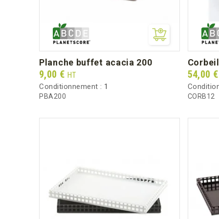
planche buffet acacia 200
corbei
Prix
Prix
9,00 €
54,00 
HT
Conditionnement :
1
Conditio
PBA200
CORB12