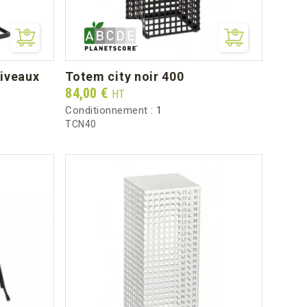
niveaux
totem city noir 400
Prix
84,00 €
HT
Conditionnement :
1
TCN40