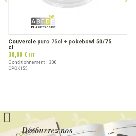
couvercle puro 75cl + pokebowl 50/75
cl
Prix
30,00 €
HT
Conditionnement :
300
CPOK155
Découvrez nos