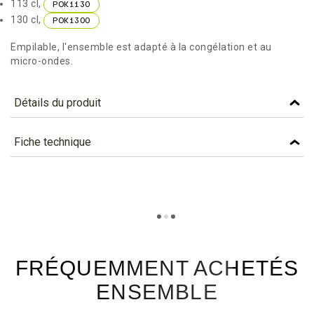
113 cl,
POK1130
130 cl,
POK1300
Empilable, l'ensemble est adapté à la congélation et au
micro-ondes.
Détails du produit
Référence
POK750
Fiche technique
Caractéristiques
TÉLÉCHARGEMENT
Capacité (cl)
75
pok750_fiche_technique_fr.pdf
Téléchargement (308.43k)
Couleur
BRUN NATUREL
Matière
CARTON
FRÉQUEMMENT ACHETÉS
ENSEMBLE
Lettre Planetscore
C - En savoir plus...