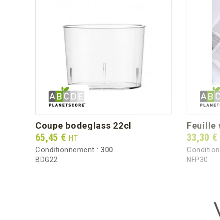
coupe bodeglass 22cl
feuill
Prix
Prix
65,45 €
33,30 €
HT
Conditionnement :
300
Conditio
BDG22
NFP30