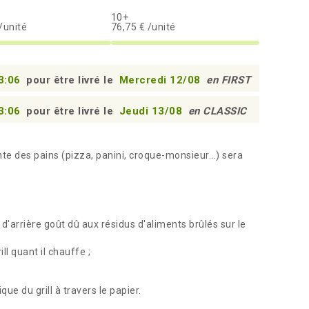
10+
/unité
76,75 € /unité
3:05
pour être livré le
Mercredi 12/08
en FIRST
3:05
pour être livré le
Jeudi 13/08
en CLASSIC
nte des pains (pizza, panini, croque-monsieur...) sera
d'arrière goût dû aux résidus d'aliments brûlés sur le
ll quant il chauffe ;
ue du grill à travers le papier.