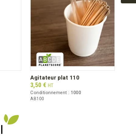
9
220
200
170
40
5.0
agitateur plat 110
pac
Prix
Prix
3,50 €
36,1
HT
2.90
Conditionnement :
1000
Condi
AB100
FG19
I