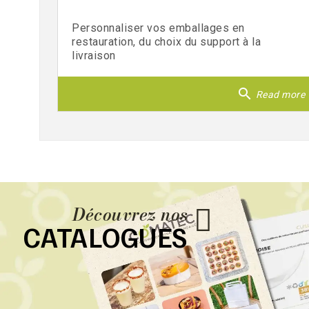
Personnaliser vos emballages en
restauration, du choix du support à la
livraison
search
Read more
Découvrez nos
CATALOGUES