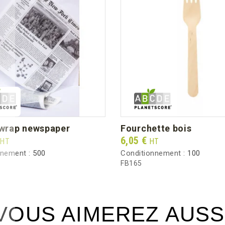
Température maxi
Longueur mm (dimension unitaire)
Largeur mm (dimension unitaire)
Hauteur mm (dimension unitaire)
Poids unitaire (g)
e wrap newspaper
fourchette bois
Prix
6,05 €
HT
HT
Poids brut au carton (kg)
nnement :
500
Conditionnement :
100
FB165
VOUS AIMEREZ AUSS