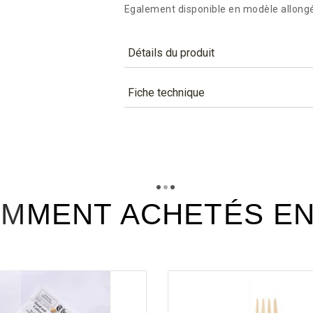
Egalement disponible en modèle allong
Détails du produit
Référence
SOB20
Fiche technique
Caractéristiques
TÉLÉCHARGEMENT
Personnalisation (qté minimum)
sob20_fiche_technique_fr.pdf
Téléchargement (411.46k)
Couleur
MMENT ACHETÉS E
Matière
Lettre Planetscore
Certification
Température mini