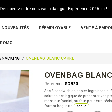
Découvrez notre nouveau catalogue Expérience 2026 ici !
NOUVEAUTÉS
RÉEMPLOYABLE
VENTE À EMPO
PROMO
SNACKING
OVENBAG BLANC CARRÉ
OVENBAG BLANC
Référence
SOB20
Sac à sandwich en papier ingraissable, 
solution écologique de présenter vos pro
monsieur/panini, au four pour être récha
format baguette
.
SOB10