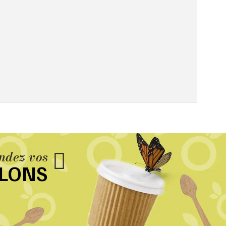
dez vos
LLONS