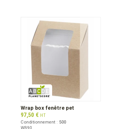
wrap box fenêtre pet
Prix
97,50 €
HT
Conditionnement :
500
WB90