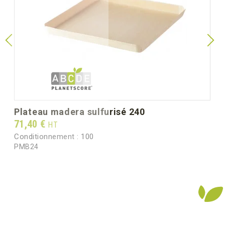
plateau madera sulfurisé 240
Prix
71,40 €
HT
Conditionnement :
100
PMB24