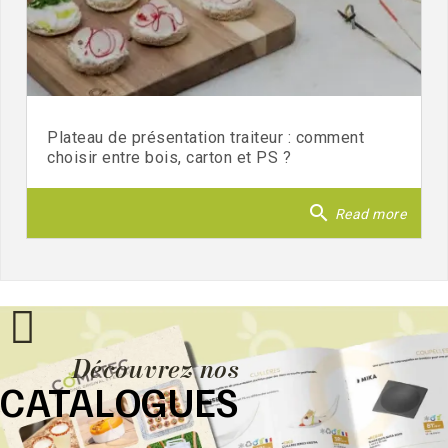
Plateau de présentation traiteur : comment
choisir entre bois, carton et PS ?
search
Read more
Découvrez nos
CATALOGUES