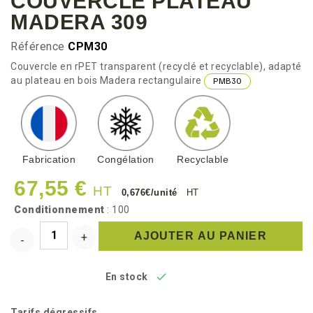
COUVERCLE PLATEAU
MADERA 309
Référence
CPM30
Couvercle en rPET transparent (recyclé et recyclable), adapté
au plateau en bois Madera rectangulaire
PMB30
Fabrication
Congélation
Recyclable
67,55 €
HT
0,676€/unité
HT
Conditionnement
: 100
AJOUTER AU PANIER

En stock
Tarifs dégressifs