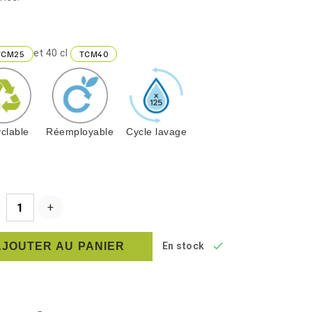
et 40 cl
TCM25
TCM40
clable
Réemployable
Cycle lavage

AJOUTER AU PANIER
En stock