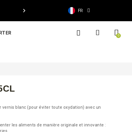

FR
RTER
5CL
r vernis blanc (pour éviter toute oxydation) avec un
enter les aliments de manière originale et innovante :
ries.