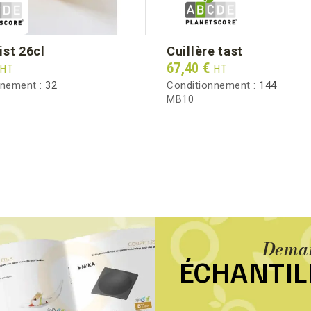
ist 26cl
cuillère tast
Prix
67,40 €
HT
HT
nnement :
32
Conditionnement :
144
MB10
Deman
ÉCHANTI