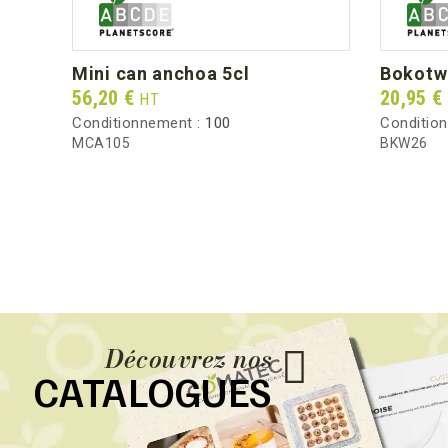
mini can anchoa 5cl
bokotw
Prix
Prix
56,20 €
20,95 €
HT
Conditionnement :
100
Conditio
MCA105
BKW26
Découvrez nos
CATALOGUES