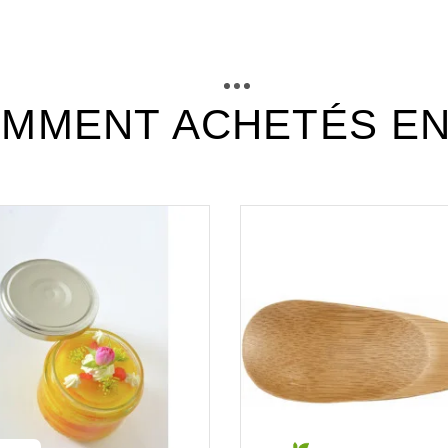
tcm25_fiche_technique_fr.pdf
Téléchargement (331.45k)
MMENT ACHETÉS E