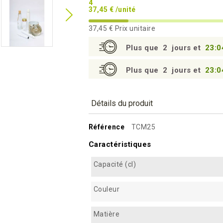
4
37,45 € /unité
37,45 €
Prix unitaire
Plus que
2
jours et
23:0
Plus que
2
jours et
23:0
Détails du produit
Référence
TCM25
Caractéristiques
Capacité (cl)
Couleur
Matière