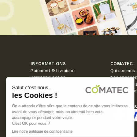
INFORMATIONS
COMATEC
Paiement & Livraison
Qui sommes-
Personnalisation
Nos engage
Actualités
Boîte à outil
Contact
PlanetScor
LIVRAISON
PAIEMENT 
Offerte dès 350€ HT d'achat.