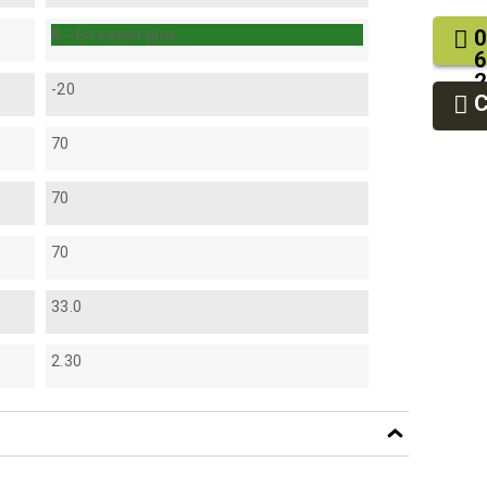
0
A - En savoir plus...
6
2
-20
9
9
70
70
70
33.0
2.30