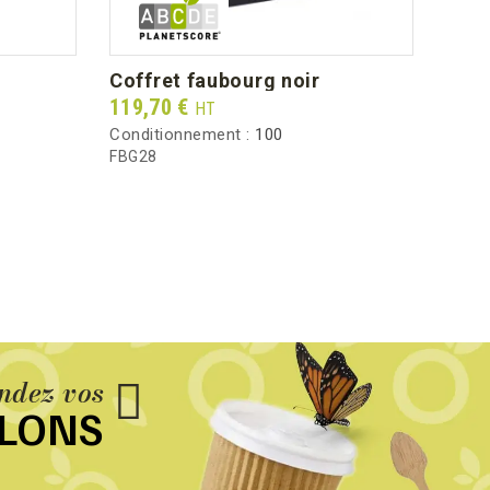
coffret faubourg noir
isek
Prix
Prix
119,70 €
48,7
HT
Conditionnement :
100
Condi
FBG28
VSK6
dez vos
LLONS