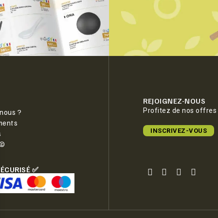
REJOIGNEZ-NOUS
Profitez de nos offres
nous ?
ments
INSCRIVEZ-VOUS
s
e©
SÉCURISÉ ✅