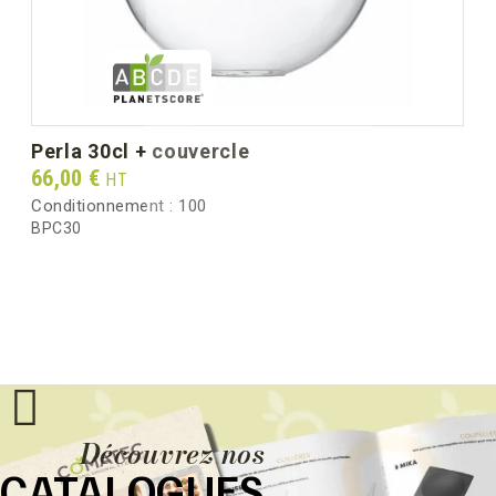
perla 30cl + couvercle
Prix
66,00 €
HT
Conditionnement :
100
BPC30
Découvrez nos
CATALOGUES