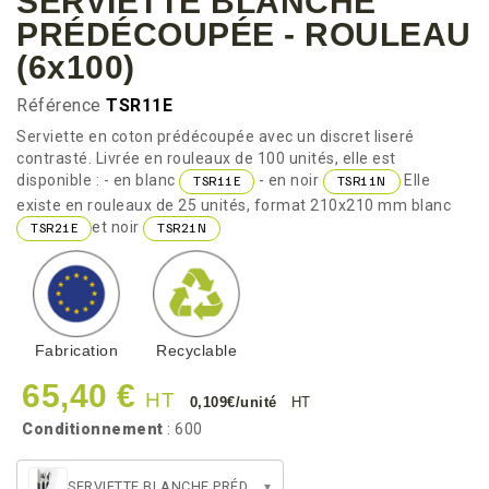
SERVIETTE BLANCHE
PRÉDÉCOUPÉE - ROULEAU
(6x100)
Référence
TSR11E
Serviette en coton prédécoupée avec un discret liseré
contrasté. Livrée en rouleaux de 100 unités, elle est
disponible : - en blanc
- en noir
Elle
TSR11E
TSR11N
existe en rouleaux de 25 unités, format 210x210 mm blanc
et noir
TSR21E
TSR21N
Fabrication
Recyclable
65,40 €
HT
0,109€/unité
HT
Conditionnement
: 600
SERVIETTE BLANCHE PRÉDÉCOUPÉE - ROULEAU (6x100)
▾