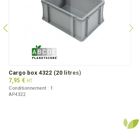
cargo box 4322 (20 litres)
Prix
7,95 €
HT
Conditionnement :
1
AP4322