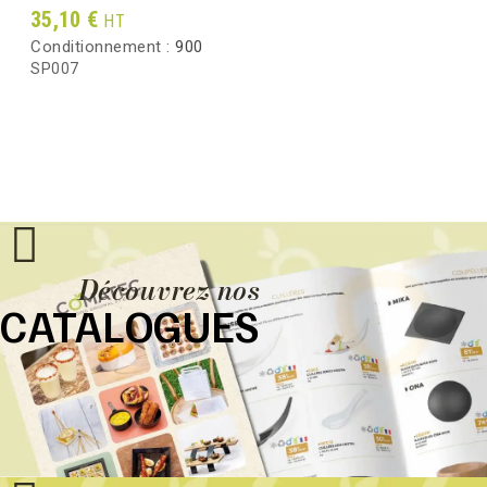
Prix
35,10 €
HT
Conditionnement :
900
SP007
Découvrez nos
CATALOGUES