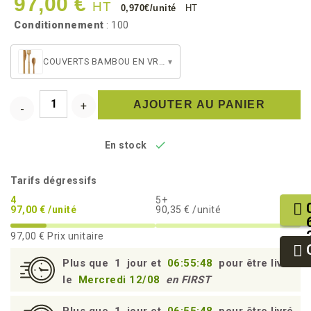
97,00 €
HT
0,970€/unité
HT
Conditionnement
: 100
COUVERTS BAMBOU EN VRAC (x100 de chaque)
▾
AJOUTER AU PANIER

En stock
Tarifs dégressifs
4
5+
97,00 € /unité
90,35 € /unité
97,00 €
Prix unitaire
Plus que
1
jour et
06:55:47
pour être livré
le
Mercredi 12/08
en FIRST
Plus que
1
jour et
06:55:47
pour être livré