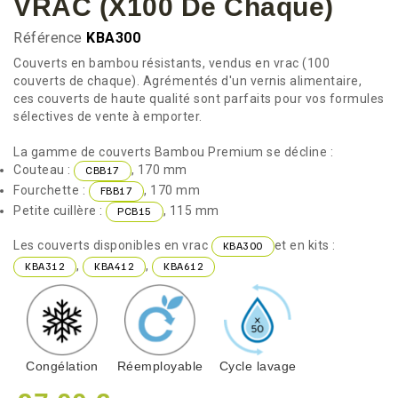
VRAC (x100 De Chaque)
Référence
KBA300
Couverts en bambou résistants, vendus en vrac (100
couverts de chaque). Agrémentés d'un vernis alimentaire,
ces couverts de haute qualité sont parfaits pour vos formules
sélectives de vente à emporter.
La gamme de couverts Bambou Premium se décline :
Couteau :
, 170 mm
CBB17
Fourchette :
, 170 mm
FBB17
Petite cuillère :
, 115 mm
PCB15
Les couverts disponibles en vrac
et en kits :
KBA300
,
,
KBA312
KBA412
KBA612
Congélation
Réemployable
Cycle lavage