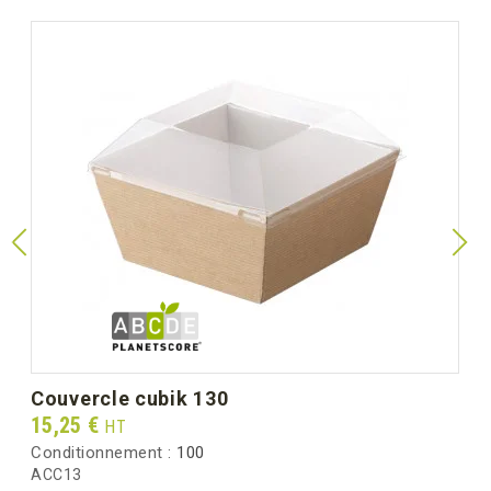
couvercle cubik 130
Prix
15,25 €
HT
Conditionnement :
100
ACC13