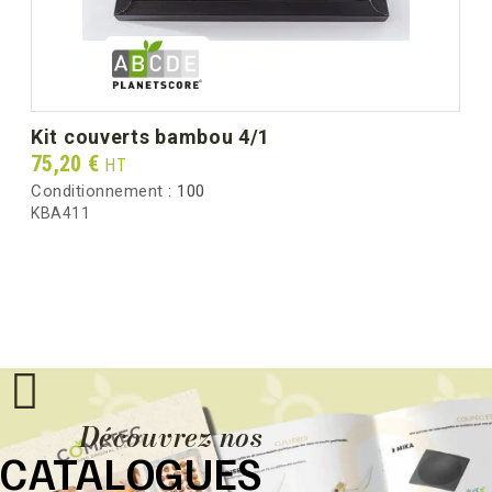
kit couverts bambou 4/1
Prix
75,20 €
HT
Conditionnement :
100
KBA411
Découvrez nos
CATALOGUES