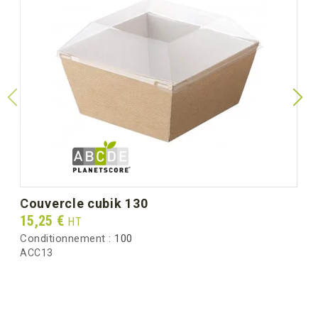
couvercle cubik 130
Prix
15,25 €
HT
Conditionnement :
100
ACC13