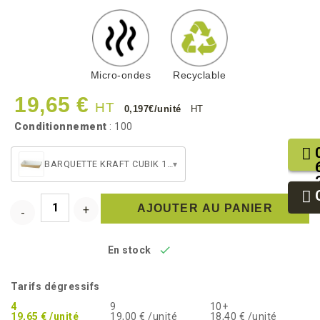
Micro-ondes
Recyclable
19,65 €
HT
0,197€/unité
HT
Conditionnement
: 100
BARQUETTE KRAFT CUBIK 180
▾
AJOUTER AU PANIER

En stock
Tarifs dégressifs
4
9
10+
19,65 € /unité
19,00 € /unité
18,40 € /unité