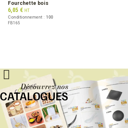
fourchette bois
Prix
6,05 €
HT
Conditionnement :
100
FB165
Découvrez nos
CATALOGUES