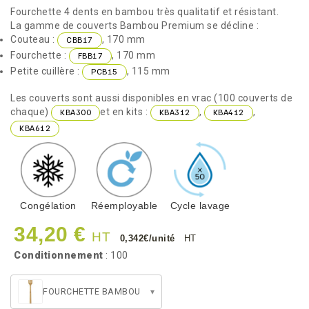
Fourchette 4 dents en bambou très qualitatif et résistant.
La gamme de couverts Bambou Premium se décline :
Couteau :
, 170 mm
CBB17
Fourchette :
, 170 mm
FBB17
Petite cuillère :
, 115 mm
PCB15
Les couverts sont aussi disponibles en vrac (100 couverts de
chaque)
et en kits :
,
,
KBA300
KBA312
KBA412
KBA612
Congélation
Réemployable
Cycle lavage
34,20 €
HT
0,342€/unité
HT
Conditionnement
: 100
FOURCHETTE BAMBOU
▾