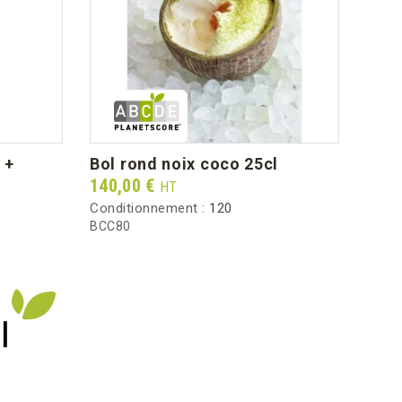
0.50
bol rond noix coco 25cl
mi
Prix
Prix
140,00 €
117,
HT
Conditionnement :
120
Condi
BCC80
MIG6
I