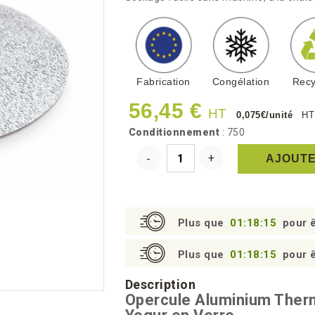
Fabrication
Congélation
Recy
56,45 €
HT
0,075€/unité
HT
Conditionnement
: 750
AJOUTE
Plus que
01:18:14
pour ê
Plus que
01:18:14
pour ê
Description
Opercule Aluminium Ther