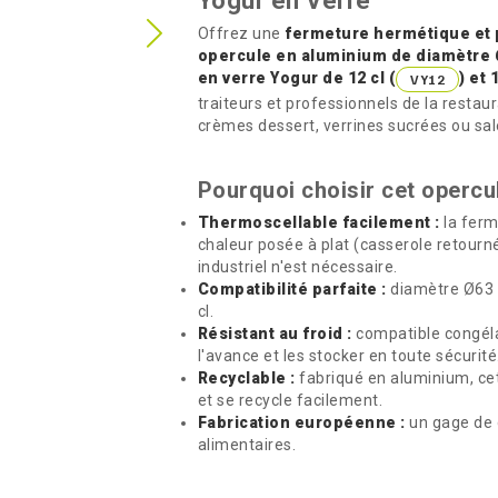
Yogur en Verre
Offrez une
fermeture hermétique et 
opercule en aluminium de diamètre
en verre Yogur de 12 cl (
) et 
VY12
traiteurs et professionnels de la restau
crèmes dessert, verrines sucrées ou sal
Pourquoi choisir cet opercu
Thermoscellable facilement :
la ferm
chaleur posée à plat (casserole retour
industriel n'est nécessaire.
Compatibilité parfaite :
diamètre Ø63 m
cl.
Résistant au froid :
compatible congéla
l'avance et les stocker en toute sécurité
Recyclable :
fabriqué en aluminium, ce
et se recycle facilement.
Fabrication européenne :
un gage de q
alimentaires.