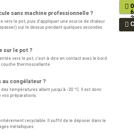
0
6
ule sans machine professionnelle ?
2
ée vers le pot, puis d'appliquer une source de chaleur
9
 repasser) sur le dessus pendant quelques secondes
9
 sur le pot ?
ientée vers le pot, c'est-à-dire en contact avec le bord
la couche thermoscellante.
s au congélateur ?
 des températures allant jusqu'à -20 °C. Il est donc
 vos préparations.
entièrement recyclable. Il suffit de le déposer dans le
lages métalliques.