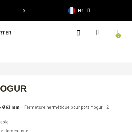

FR
RTER
YOGUR
le Ø63 mm
– Fermeture hermétique pour pots Yogur 12
lable
eur domestique