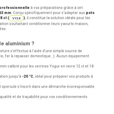
professionnelle
à vos préparations grâce à cet
 63 mm
. Conçu spécifiquement pour s'adapter aux
pots
18 cl (
)
, il constitue la solution idéale pour les
VY18
ration souhaitant conditionner leurs yaourts maison,
ées.
le aluminium ?
eture s'effectue à l'aide d'une simple source de
née, fer à repasser domestique…). Aucun équipement
m calibré pour les verrines Yogur en verre 12 cl et 18
tion jusqu'à
-20 °C
, idéal pour préparer vos produits à
.
t opercule s'inscrit dans une démarche écoresponsable
ualité et de traçabilité pour vos conditionnements