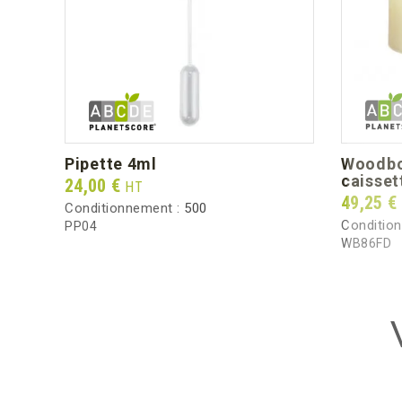
pipette 4ml
woodbox 15cl (fond +
caisset
Prix
24,00 €
HT
Prix
49,25 €
Conditionnement :
500
Conditio
PP04
WB86FD