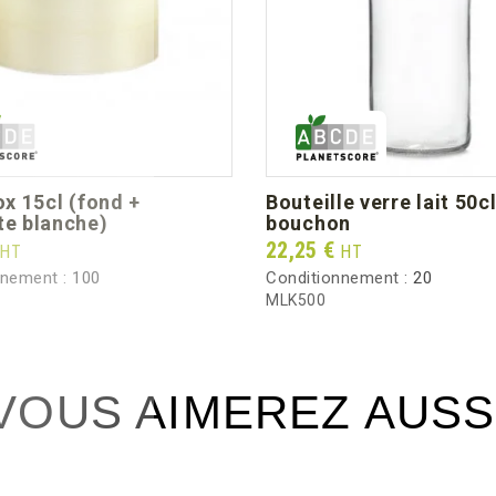
Poids brut au carton (kg)
bouteille verre lait 50cl +
te blanche)
bouchon
Prix
22,25 €
HT
HT
nnement :
100
Conditionnement :
20
MLK500
VOUS AIMEREZ AUSS