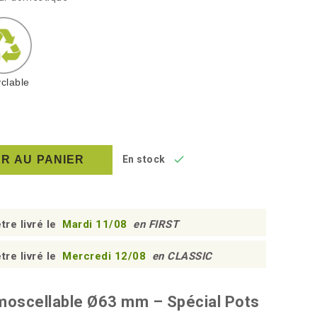
clable

R AU PANIER
En stock
tre livré le
Mardi 11/08
en FIRST
tre livré le
Mercredi 12/08
en CLASSIC
moscellable Ø63 mm – Spécial Pots