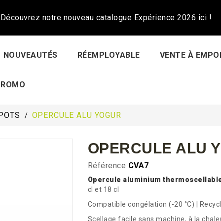
Découvrez notre nouveau catalogue Expérience 2026 ici !
NOUVEAUTÉS
RÉEMPLOYABLE
VENTE À EMPO
PROMO
POTS
OPERCULE ALU YOGUR
OPERCULE ALU 
Référence
CVA7
Opercule aluminium thermoscellab
cl et 18 cl
Compatible congélation (-20 °C) | Recyc
Scellage facile sans machine, à la chal