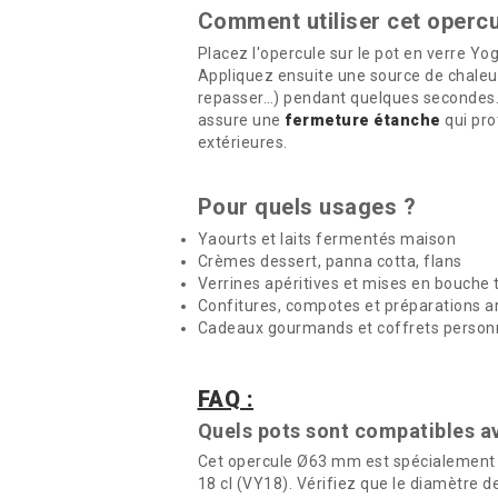
Comment utiliser cet opercu
Placez l'opercule sur le pot en verre Yo
Appliquez ensuite une source de chaleur
repasser…) pendant quelques secondes. 
assure une
fermeture étanche
qui pro
extérieures.
Pour quels usages ?
Yaourts et laits fermentés maison
Crèmes dessert, panna cotta, flans
Verrines apéritives et mises en bouche t
Confitures, compotes et préparations ar
Cadeaux gourmands et coffrets person
FAQ :
Quels pots sont compatibles av
Cet opercule Ø63 mm est spécialement c
18 cl (VY18). Vérifiez que le diamètre 