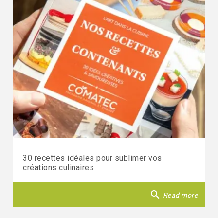
30 recettes idéales pour sublimer vos
créations culinaires
search
Read more