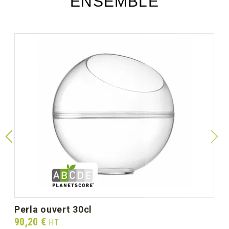
ENSEMBLE
perla ouvert 30cl
Prix
90,20 €
HT