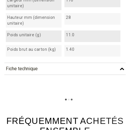
Largeur mm (dimension
170
unitaire)
Hauteur mm (dimension
28
unitaire)
Poids unitaire (g)
11.0
Poids brut au carton (kg)
1.40
Fiche technique
TÉLÉCHARGEMENT
cb17p_fiche_technique_fr.pdf
Téléchargement (303.91k)
FRÉQUEMMENT ACHETÉS