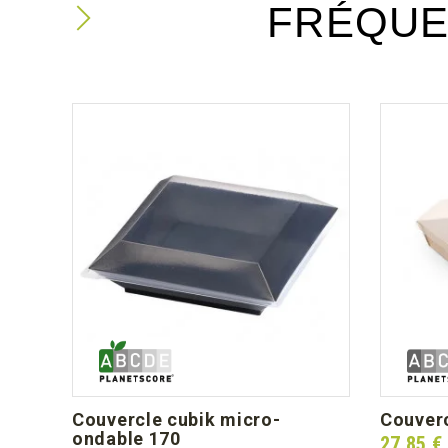
FRÉQUE
couvercle cubik micro-
couver
ondable 170
Prix
27,85 €