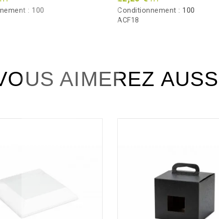
nnement :
100
Conditionnement :
100
ACF18
VOUS AIMEREZ AUSS