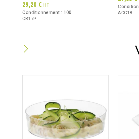
Prix
29,20 €
HT
Conditio
Conditionnement :
100
ACC18
CB17P