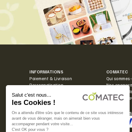
INFORMATIONS
COMATEC
Paiement & Livraison
Qui sommes-
Personnalisation
Nos engage
Actualités
Boîte à outil
Contact
PlanetScor
LIVRAISON
PAIEMENT 
Offerte dès 350€ HT d'achat.