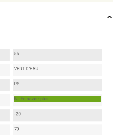
55
VERT D'EAU
PS
B - En savoir plus...
-20
70