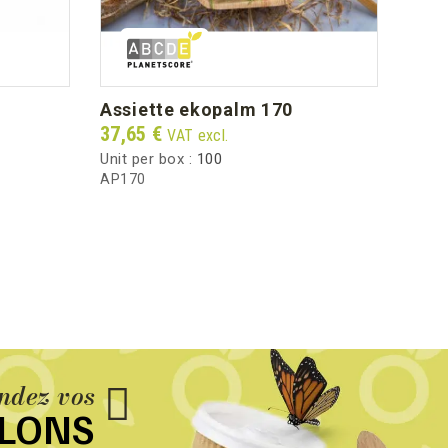
assiette ekopalm 170
ass
Price
Pric
37,65 €
55,0
VAT excl.
Unit per box :
100
Unit 
AP170
BCU6
dez vos
LLONS