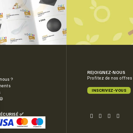
REJOIGNEZ-NOUS
Profitez de nos offres
nous ?
ments
INSCRIVEZ-VOUS
s
e©
SÉCURISÉ ✅