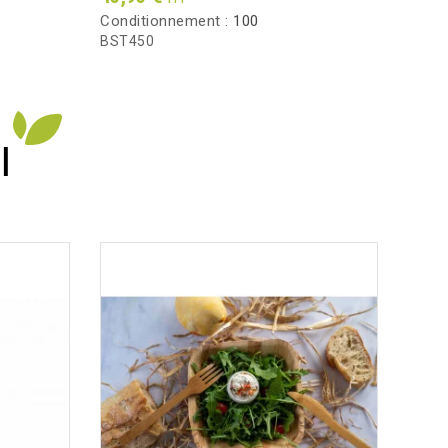
Conditionnement :
100
Condi
BST450
5035
I