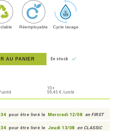
clable
Réemployable
Cycle lavage

R AU PANIER
En stock
10+
/unité
59,45 € /unité
:33
pour être livré le
Mercredi 12/08
en FIRST
:33
pour être livré le
Jeudi 13/08
en CLASSIC