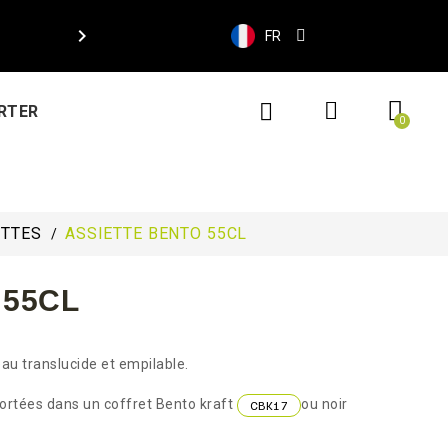

FR
RTER
ETTES
ASSIETTE BENTO 55CL
 55CL
eau translucide et empilable.
portées dans un coffret Bento kraft
ou noir
CBK17