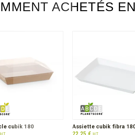
MMENT ACHETÉS E
cle cubik 180
assiette cubik fibra 18
Prix
22,25 €
HT
HT