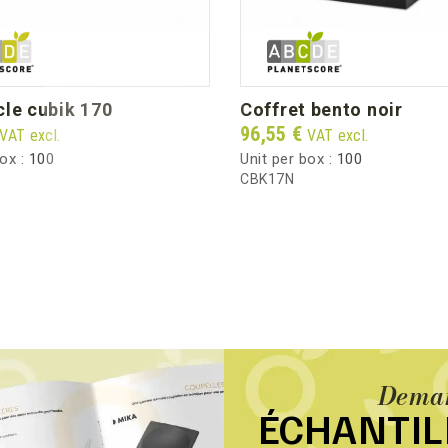
cle cubik 170
coffret bento noir
Price
96,55 €
VAT excl.
VAT excl.
box :
100
Unit per box :
100
CBK17N
Deman
ÉCHANTI