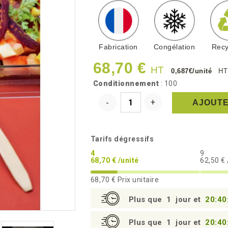
Fabrication
Congélation
Recy
68,70 €
HT
0,687€/unité
HT
Conditionnement
: 100
AJOUTE
Tarifs dégressifs
4
9
68,70 € /unité
62,50 € 
68,70 €
Prix unitaire
Plus que
1
jour et
20:40
Plus que
1
jour et
20:40