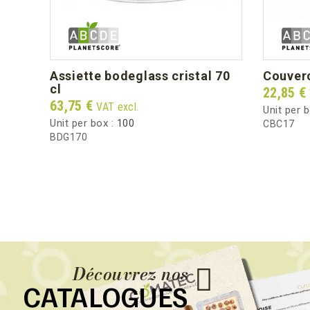
assiette bodeglass cristal 70
couver
cl
Price
22,85 €
Price
63,75 €
VAT excl.
Unit per 
Unit per box :
100
CBC17
BDG170
Découvrez nos
CATALOGUES