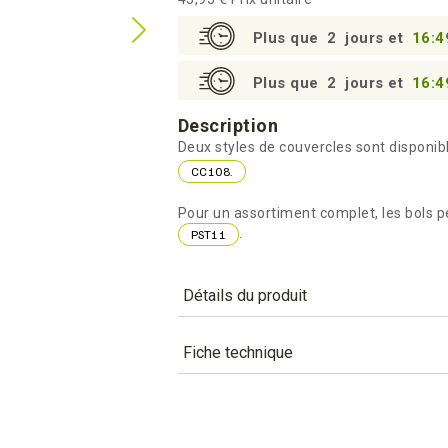
Plus que
2
jours et
16:4
Plus que
2
jours et
16:4
Description
Deux styles de couvercles sont disponib
CC108.
Pour un assortiment complet, les bols p
.
PST11
Détails du produit
Référence
BST450
Fiche technique
Caractéristiques
TÉLÉCHARGEMENT
Capacité (cl)
bst450_fiche_technique_fr.pd