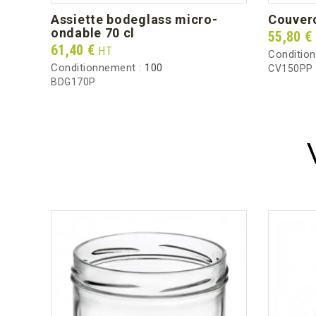
assiette bodeglass micro-
couve
ondable 70 cl
Prix
55,80 €
Prix
61,40 €
HT
Conditio
Conditionnement :
100
CV150PP
BDG170P