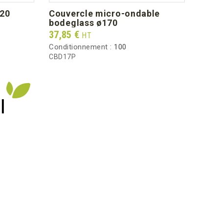
120
couvercle micro-ondable
ass
bodeglass ø170
Prix
37,2
Prix
37,85 €
HT
Condi
Conditionnement :
100
AS16
CBD17P
I