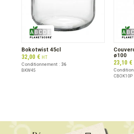
bokotwist 45cl
couvercle micro-ondable boko
ø100
Prix
32,00 €
HT
Prix
23,10 €
Conditionnement :
36
Conditio
BKW45
CBOK10P