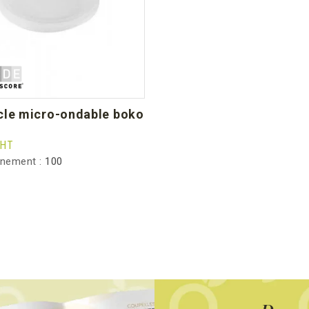
HT
nnement :
100