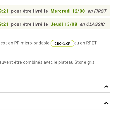
9:20
pour être livré le
Mercredi 12/08
en FIRST
9:20
pour être livré le
Jeudi 13/08
en CLASSIC
les : en PP micro-ondable
ou en RPET
CBOK10P
euvent être combinés avec le plateau Stone gris
45
f