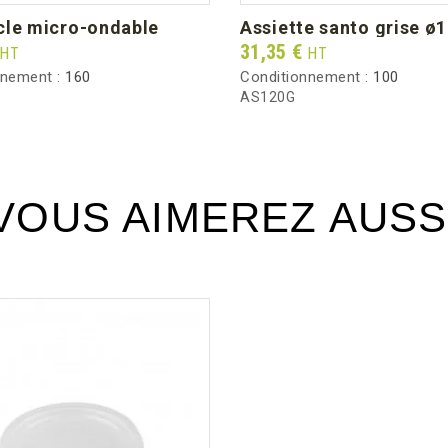
rcle micro-ondable
assiette santo grise ø
Prix
31,35 €
HT
HT
nnement :
160
Conditionnement :
100
AS120G
VOUS AIMEREZ AUSS