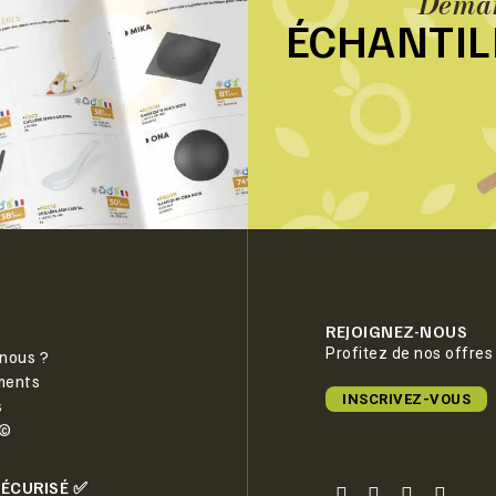
Deman
ÉCHANTI
REJOIGNEZ-NOUS
Profitez de nos offres
nous ?
ments
INSCRIVEZ-VOUS
s
e©
SÉCURISÉ ✅