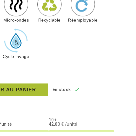
Micro-ondes
Recyclable
Réemployable
Cycle lavage

R AU PANIER
En stock
10+
/unité
42,80 € /unité