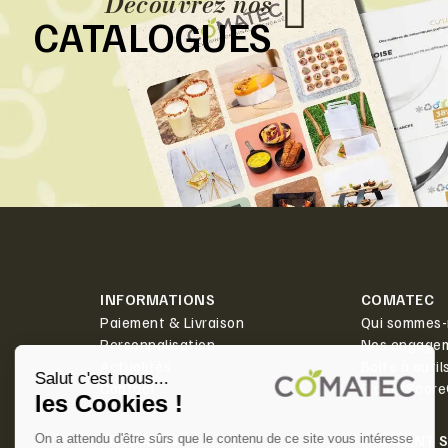
Découvrez nos
CATALOGUES
INFORMATIONS
COMATEC
Paiement & Livraison
Qui sommes-
Personnalisation
Nos engage
Actualités
Boîte à outil
Contact
PlanetScor
LIVRAISON
PAIEMENT 