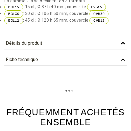
La gamme Ola se déclinent en 3 formats :
: 15 cl ; Ø 87 h 40 mm, couvercle
BOL15
CVB15
: 30 cl ; Ø 106 h 50 mm, couvercle
BOL30
CVB30
: 45 cl ; Ø 120 h 65 mm, couvercle
BOL12
CVB12
Détails du produit
Référence
BOL12
Fiche technique
Caractéristiques
TÉLÉCHARGEMENT
Capacité (cl)
45
bol12_fiche_technique_fr.pdf
Téléchargement (323.28k)
Couleur
BLANC
Matière
BAGASSE
FRÉQUEMMENT ACHETÉS
ENSEMBLE
Lettre Planetscore
C - En savoir plus...