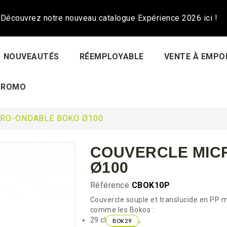
Découvrez notre nouveau catalogue Expérience 2026 ici !
NOUVEAUTÉS
RÉEMPLOYABLE
VENTE À EMPO
PROMO
CRO-ONDABLE BOKO Ø100
COUVERCLE MIC
Ø100
Référence
CBOK10P
Couvercle souple et translucide en PP
comme les Bokos :
29 cl
,
BOK29