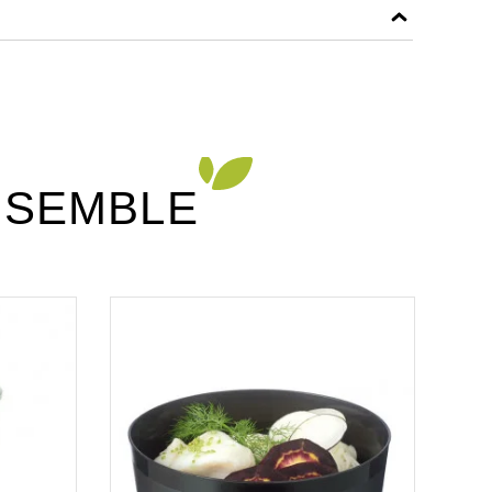
df
NSEMBLE