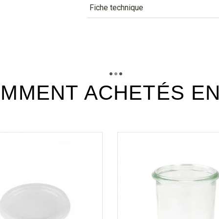
Fiche technique
TÉLÉCHARGEMENT
cbok10p_fiche_technique_fr.p
Téléchargement (301.66k)
MMENT ACHETÉS E