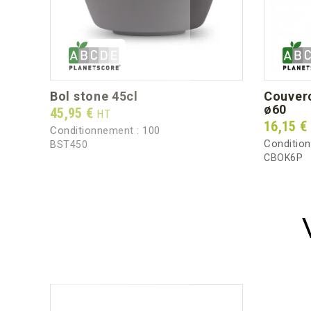
bol stone 45cl
couvercle micro-ondable boko
ø60
Prix
45,95 €
HT
Prix
16,15 €
Conditionnement :
100
Conditio
BST450
CBOK6P