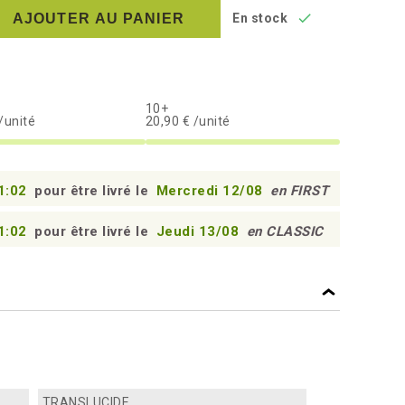

AJOUTER AU PANIER
En stock
10+
/unité
20,90 € /unité
1:01
pour être livré le
Mercredi 12/08
en FIRST
1:01
pour être livré le
Jeudi 13/08
en CLASSIC
TRANSLUCIDE