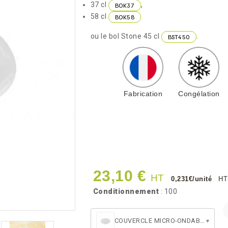
37 cl
,
BOK37
58 cl
BOK58
ou le bol Stone 45 cl
.
BST450
Fabrication
Congélation
23,10 €
HT
0,231€/unité
HT
Conditionnement
: 100
COUVERCLE MICRO-ONDABLE BOKO Ø100
▾