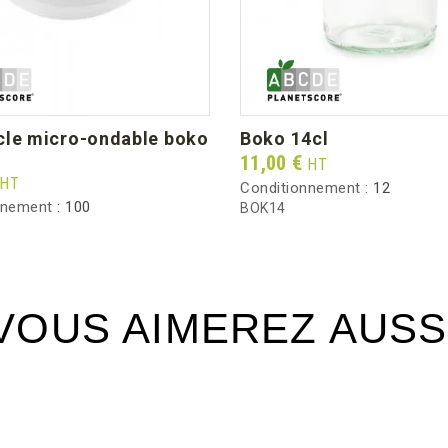
boko 14cl
Prix
11,00 €
HT
HT
Conditionnement :
12
nnement :
100
BOK14
VOUS AIMEREZ AUSS