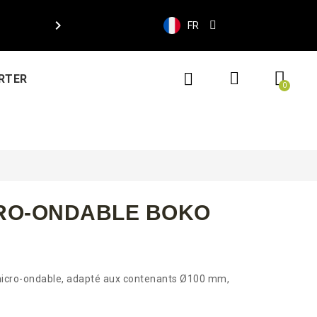

FR
RTER
RO-ONDABLE BOKO
 micro-ondable, adapté aux contenants Ø100 mm,