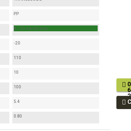
PP
A - En savoir plus...
-20
110
10
0
100
6
2
9
5.4
9
0.80