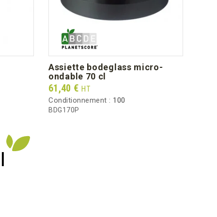
assiette bodeglass micro-
co
ondable 70 cl
Prix
55,8
Prix
61,40 €
HT
Condi
Conditionnement :
100
CV15
BDG170P
I