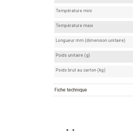
Température mini
Température maxi
Longueur mm (dimension unitaire)
Poids unitaire (g)
Poids brut au carton (kg)
Fiche technique
TÉLÉCHARGEMENT
kcf61_fiche_technique_fr.pdf
Téléchargement (332.77k)