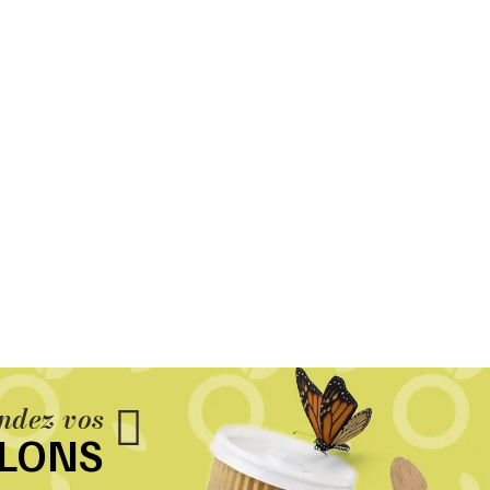
dez vos
LLONS