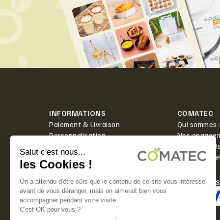
INFORMATIONS
COMATEC
Paiement & Livraison
Qui sommes-
Personnalisation
Nos engage
Actualités
Boîte à outil
Contact
PlanetScor
LIVRAISON
PAIEMENT 
Offerte dès 350€ HT d'achat.