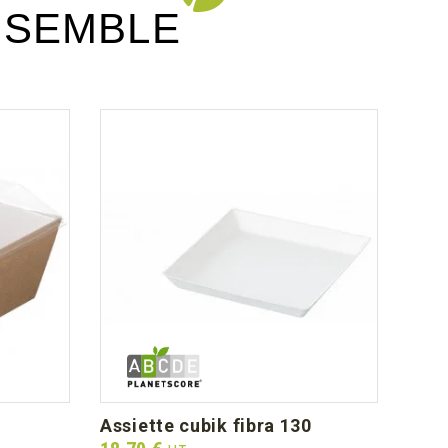
NSEMBLE
assiette cubik fibra 130
chu