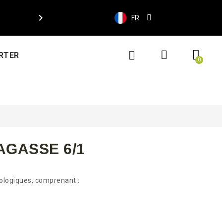

FR
RTER
AGASSE 6/1
logiques, comprenant :