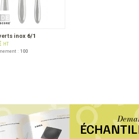
uverts inox 6/1
€
HT
nnement :
100
Deman
ÉCHANTI