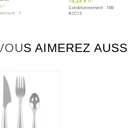
Prix
15,25 €
HT
HT
Conditionnement :
100
nnement :
1
ACC13
VOUS AIMEREZ AUSS