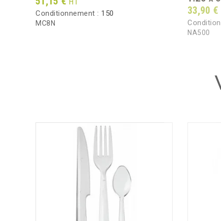
Prix
51,15 €
HT
Prix
33,90 €
Conditionnement :
150
Conditio
MC8N
NA500