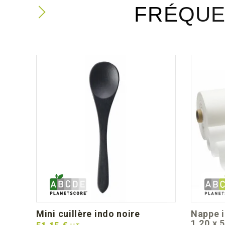
FRÉQUE
mini cuillère indo noire
nappe intissé blanc - rouleau
1.20 x 