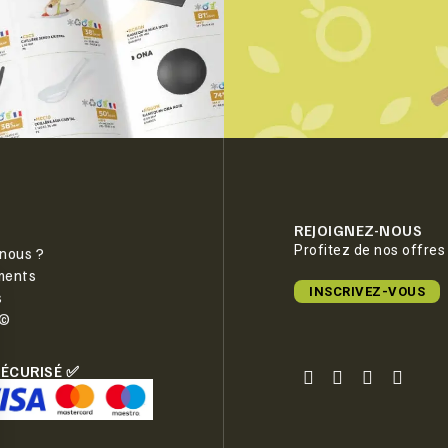
REJOIGNEZ-NOUS
Profitez de nos offres
nous ?
ments
INSCRIVEZ-VOUS
s
e©
SÉCURISÉ ✅