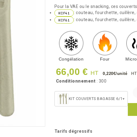
Pour la VAE ou le snacking, ces couverts 
: couteau, fourchette, cuillère,
KCF41
: couteau, fourchette, cuillère, 
KCF61
Congélation
Four
Micr
66,00 €
HT
0,220€/unité
HT
Conditionnement
: 300
KIT COUVERTS BAGASSE 6/1
▾
Tarifs dégressifs