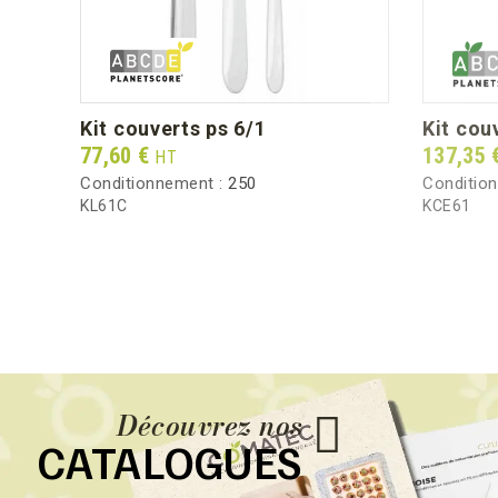
kit couverts ps 6/1
kit co
Prix
Prix
77,60 €
137,35 
HT
Conditionnement :
250
Conditio
KL61C
KCE61
Découvrez nos
CATALOGUES