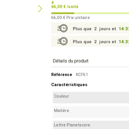
4
66,00 € /unité
66,00 €
Prix unitaire
Plus que
2
jours et
14:3
Plus que
2
jours et
14:3
Détails du produit
Référence
KCF61
Caractéristiques
Couleur
Matière
Lettre Planetscore