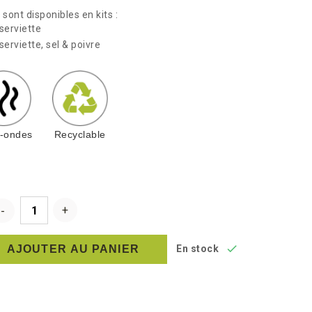
sont disponibles en kits :
 serviette
serviette, sel & poivre
o-ondes
Recyclable

AJOUTER AU PANIER
En stock