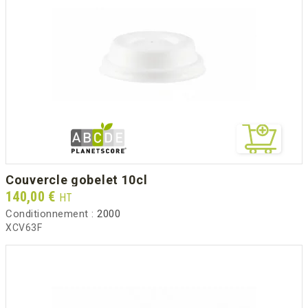
couvercle gobelet 10cl
Prix
140,00 €
HT
Conditionnement :
2000
XCV63F