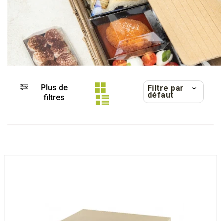
Plus de
Filtre par
défaut
filtres