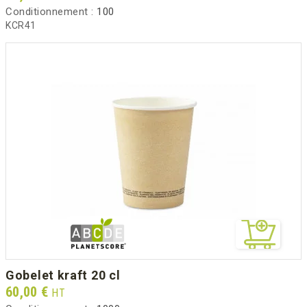
Conditionnement :
100
KCR41
gobelet kraft 20 cl
Prix
60,00 €
HT