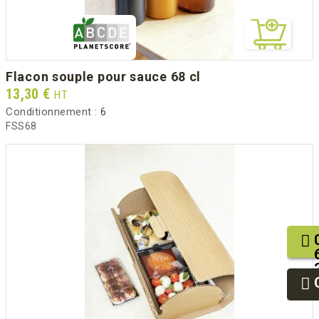
flacon souple pour sauce 68 cl
Prix
13,30 €
HT
Conditionnement :
6
FSS68