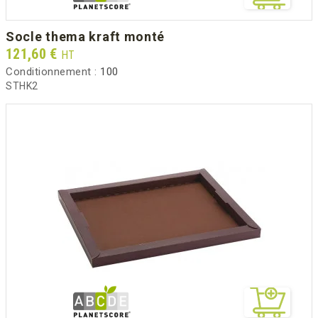
socle thema kraft monté
Prix
121,60 €
HT
Conditionnement :
100
STHK2