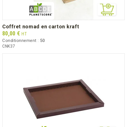
coffret nomad en carton kraft
Prix
80,00 €
HT
Conditionnement :
50
CNK37