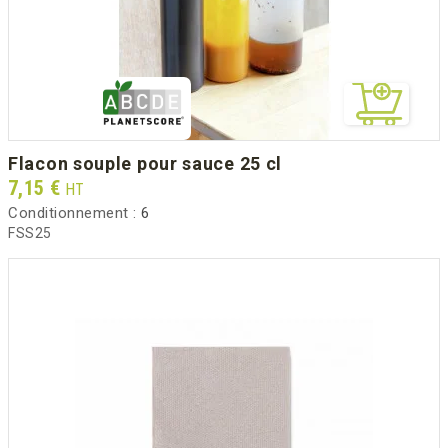
flacon souple pour sauce 25 cl
Prix
7,15 €
HT
Conditionnement :
6
FSS25