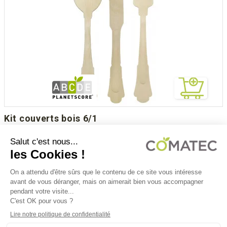
kit couverts bois 6/1
Prix
26,00 €
HT
Conditionnement :
100
KCR61