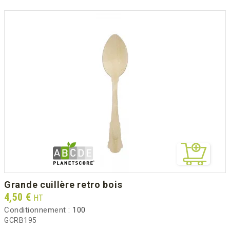
grande cuillère retro bois
Prix
4,50 €
HT
Conditionnement :
100
GCRB195