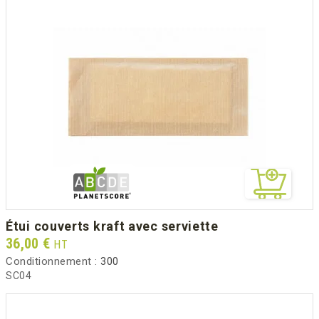
étui couverts kraft avec serviette
Prix
36,00 €
HT
Conditionnement :
300
SC04