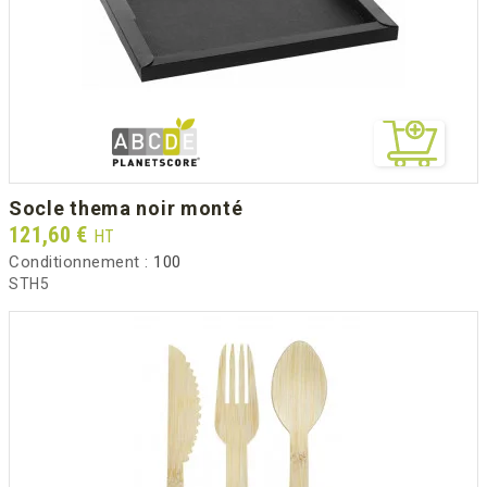
socle thema noir monté
Prix
121,60 €
HT
Conditionnement :
100
STH5