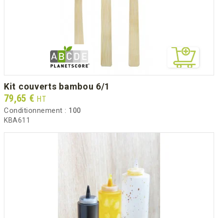
kit couverts bambou 6/1
Prix
79,65 €
HT
Conditionnement :
100
KBA611