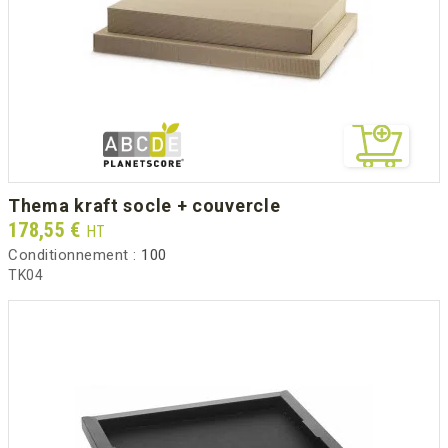
thema kraft socle + couvercle
Prix
178,55 €
HT
Conditionnement :
100
TK04