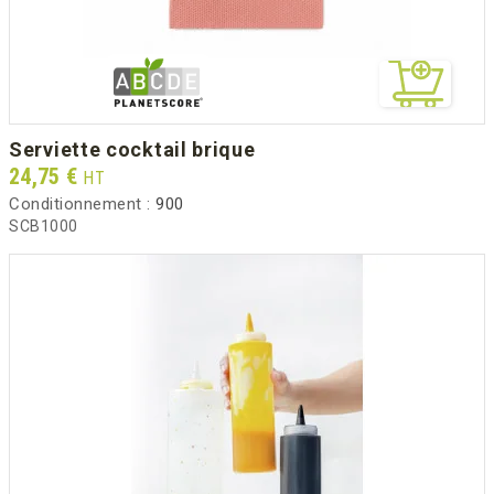
serviette cocktail brique
Prix
24,75 €
HT
Conditionnement :
900
SCB1000