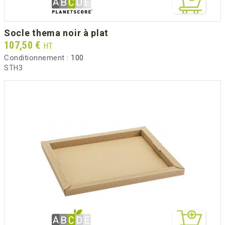
socle thema noir à plat
Prix
107,50 €
HT
Conditionnement :
100
STH3