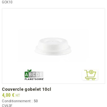
GCK10
couvercle gobelet 10cl
Prix
4,00 €
HT
Conditionnement :
50
CV63F