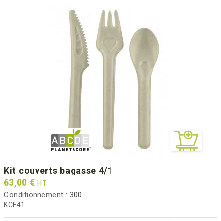
kit couverts bagasse 4/1
Prix
63,00 €
HT
Conditionnement :
300
KCF41