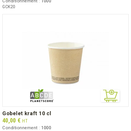
Conditionnement :
1000
GCK20
gobelet kraft 10 cl
Prix
40,00 €
HT
Conditionnement :
1000