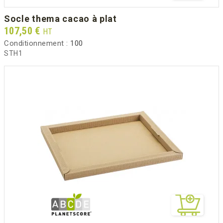
socle thema cacao à plat
Prix
107,50 €
HT
Conditionnement :
100
STH1