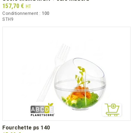
Prix
157,70 €
HT
Conditionnement :
100
STH9
fourchette ps 140