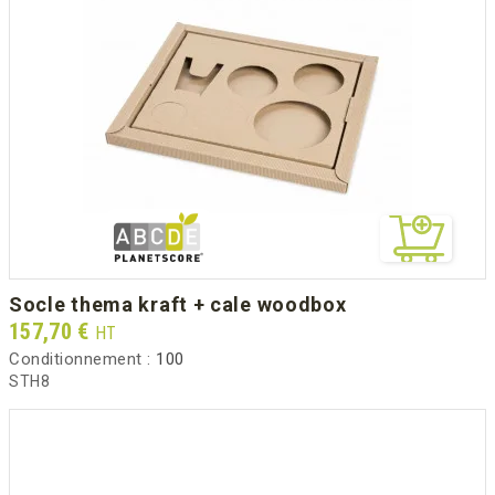
socle thema kraft + cale woodbox
Prix
157,70 €
HT
Conditionnement :
100
STH8