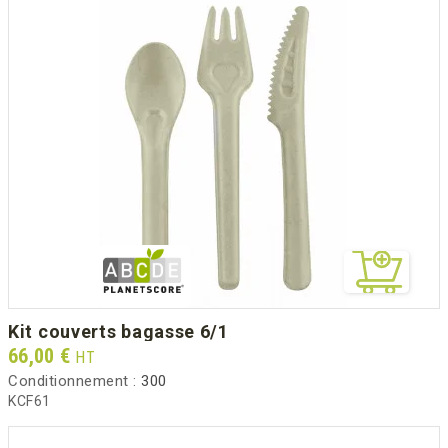
kit couverts bagasse 6/1
Prix
66,00 €
HT
Conditionnement :
300
KCF61