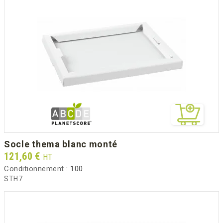
socle thema blanc monté
Prix
121,60 €
HT
Conditionnement :
100
STH7