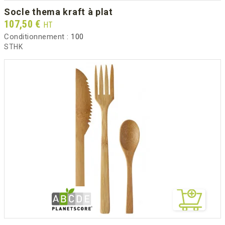
socle thema kraft à plat
Prix
107,50 €
HT
Conditionnement :
100
STHK