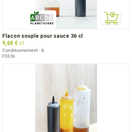
flacon souple pour sauce 36 cl
Prix
9,60 €
HT
Conditionnement :
6
FSS36