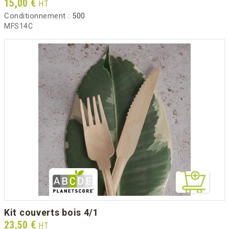
Prix
15,00 €
HT
Conditionnement :
500
MFS14C
kit couverts bois 4/1
Prix
23,50 €
HT