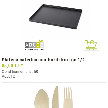
plateau caterlux noir bord droit gn 1/2
Prix
85,00 €
HT
Conditionnement :
50
PCLD12