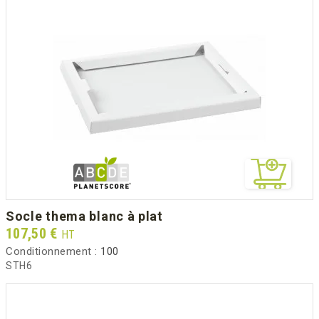
socle thema blanc à plat
Prix
107,50 €
HT
Conditionnement :
100
STH6