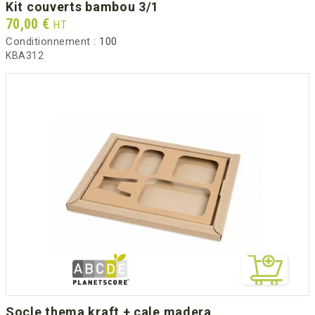
kit couverts bambou 3/1
Prix
70,00 €
HT
Conditionnement :
100
KBA312
socle thema kraft + cale madera