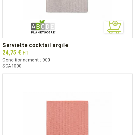
serviette cocktail argile
Prix
24,75 €
HT
Conditionnement :
900
SCA1000