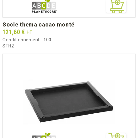
socle thema cacao monté
Prix
121,60 €
HT
Conditionnement :
100
STH2