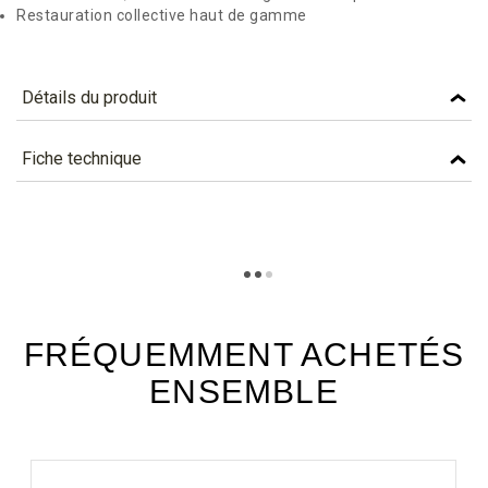
Restauration collective haut de gamme
Détails du produit
Référence
CNK37
Fiche technique
Caractéristiques
TÉLÉCHARGEMENT
Personnalisation (qté
2000
minimum)
Couleur
BRUN NATUREL
FRÉQUEMMENT ACHETÉS
Matière
CARTON
ENSEMBLE
Lettre Planetscore
B - En savoir plus...
Longueur mm (dimension
370
unitaire)