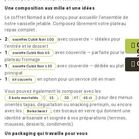
Une composition aux mille et une idées
Le coffret Nomad a été conçu pour accueillir l'ensemble de
notre vaisselle jetable. Composez librement votre plateau
repas complet :
2
avec couvercle — idéales pour
assiettes Cubik Noir 100
l'entrée et le dessert
1
avec couvercle — parfaite pour le
assiette Cubik Noir 65
plateau fromage
1
avec couvercle — dédiée au plat
assiette Cubik Noir 130
principal
1
en option pour un service clé en main
kit couverts
Vous pouvez également le composer avec les
(
,
et
) pour des menus
3 bols martelés
15
30
45 cl
orientés tapas, dégustation ou snacking premium, ou encore
avec les
, ces bocaux en verre qui donnent une
Bokotwist
identité artisanale et soignée à vos préparations (terrines,
mousses, desserts, condiments).
Un packaging qui travaille pour vous