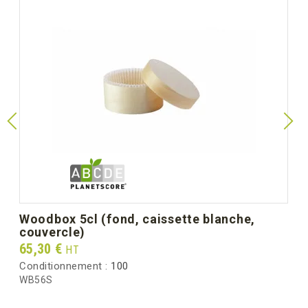
Largeur mm (dimension
150
unitaire)
Hauteur mm (dimension
115
unitaire)
Poids unitaire (g)
150.2
Poids brut au carton (kg)
8.10
woodbox 5cl (fond, caissette blanche,
couvercle)
Prix
65,30 €
HT
Conditionnement :
100
WB56S