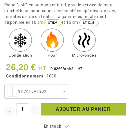
Pique "golf" en bambou naturel, pour le service de mini
brochette ou pour piquer des bouchées apéritives, olives,
tomates cerise ou fruits... La gamme est également
disponible en 10 cm
et 15 cm
.
STIK9
STIK15
Congélation
Four
Micro-ondes
26,20 €
HT
0,026€/unité
HT
Conditionnement
: 1000
STICK PLAT 200
▾
AJOUTER AU PANIER

En stock