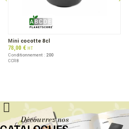
mini cocotte 8cl
Prix
78,00 €
HT
Conditionnement :
200
CCR8
Découvrez nos
CATALOGUES