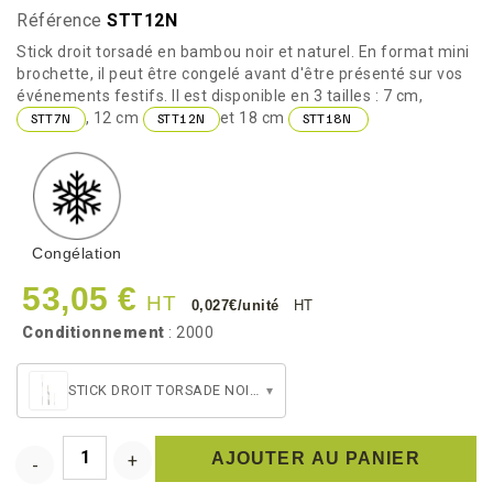
Référence
STT12N
Stick droit torsadé en bambou noir et naturel. En format mini
brochette, il peut être congelé avant d'être présenté sur vos
événements festifs. Il est disponible en 3 tailles : 7 cm,
, 12 cm
et 18 cm
STT7N
STT12N
STT18N
Congélation
53,05 €
HT
0,027€/unité
HT
Conditionnement
: 2000
STICK DROIT TORSADE NOIR 120
▾
AJOUTER AU PANIER