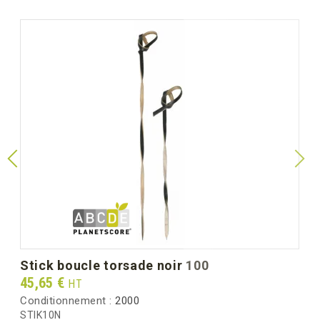
stick boucle torsade noir 100
Prix
45,65 €
HT
Conditionnement :
2000
STIK10N