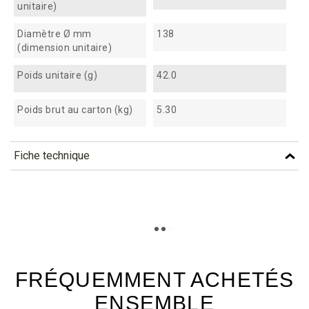
unitaire)
Diamètre Ø mm
138
(dimension unitaire)
Poids unitaire (g)
42.0
Poids brut au carton (kg)
5.30
Fiche technique
TÉLÉCHARGEMENT
cs60_fiche_technique_fr.pdf
Téléchargement (309.99k)
FRÉQUEMMENT ACHETÉS
ENSEMBLE