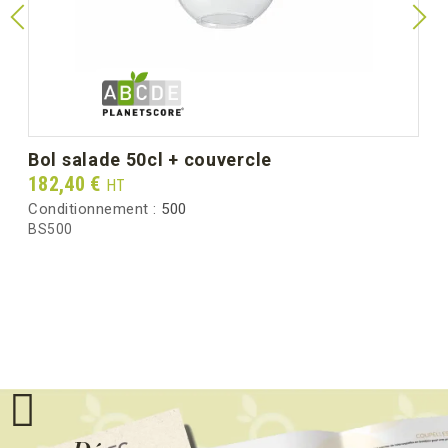
bol salade 50cl + couvercle
Prix
182,40 €
HT
Conditionnement :
500
BS500