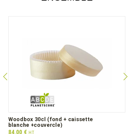
woodbox 30cl (fond + caissette
blanche +couvercle)
Prix
84,00 €
HT