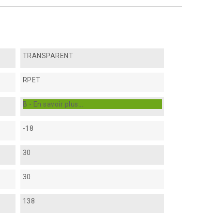
TRANSPARENT
RPET
B - En savoir plus...
-18
30
30
138