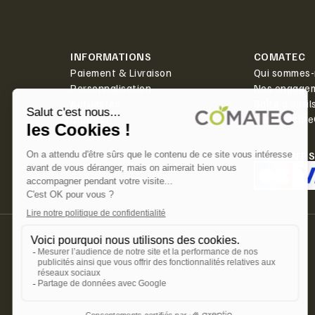
INFORMATIONS
COMATEC
Paiement & Livraison
Qui sommes-
Personnalisation
Nos engage
Actualités
Boîte à outil
Contact
PlanetScor
LIVRAISON
PAIEMENT 
Offerte dès 350€ HT d'achat.