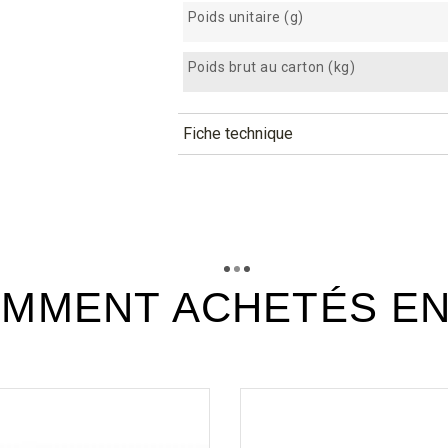
Poids unitaire (g)
Poids brut au carton (kg)
Fiche technique
TÉLÉCHARGEMENT
cvs6_fiche_technique_fr.pdf
Téléchargement (368.75k)
MMENT ACHETÉS E