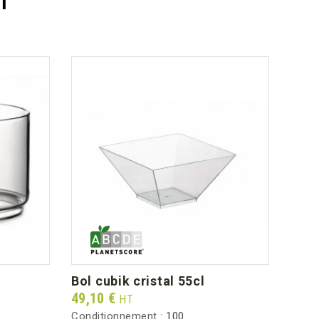
bol cubik cristal 55cl
bol
Prix
Prix
49,10 €
46,0
HT
Conditionnement :
100
Condi