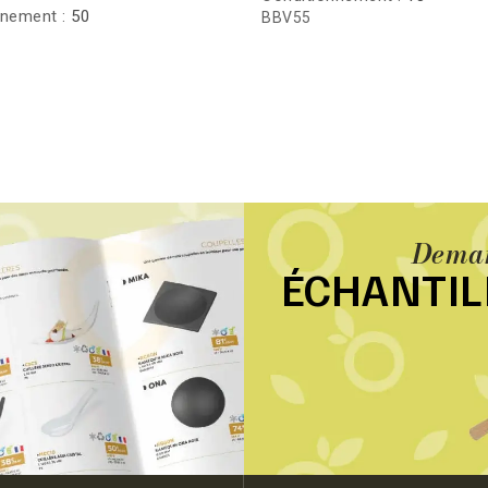
nnement :
50
BBV55
Deman
ÉCHANTI