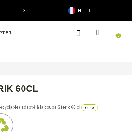

FR
RTER
IK 60CL
ecyclable) adapté à la coupe Sferik 60 cl
CS60