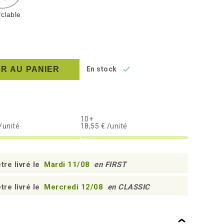
clable

R AU PANIER
En stock
10+
/unité
18,55 € /unité
tre livré le
Mardi 11/08
en FIRST
tre livré le
Mercredi 12/08
en CLASSIC