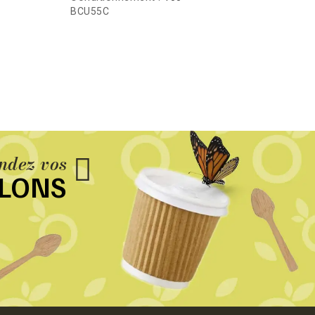
BCU55C
BGC5
dez vos
LLONS