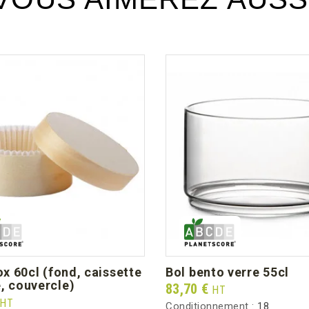
bol bento verre 55cl
, couvercle)
Prix
83,70 €
HT
HT
Conditionnement :
18