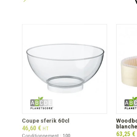
coupe sferik 60cl
woodbox 60cl (fond, caissette
blanche
Prix
46,60 €
HT
Prix
63,25 €
Conditionnement :
100