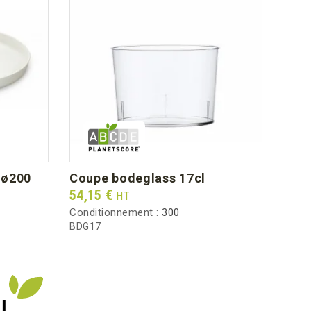
e ø200
coupe bodeglass 17cl
cou
Prix
Prix
54,15 €
28,1
HT
Conditionnement :
300
Condi
BDG17
CBG5
I