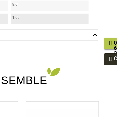
8.0
1.00
0
6
2
9
9
NSEMBLE