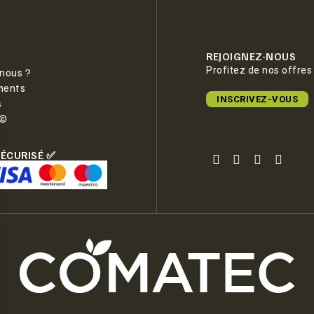
REJOIGNEZ-NOUS
Profitez de nos offres
nous ?
ments
INSCRIVEZ-VOUS
s
e©
SÉCURISÉ ✅