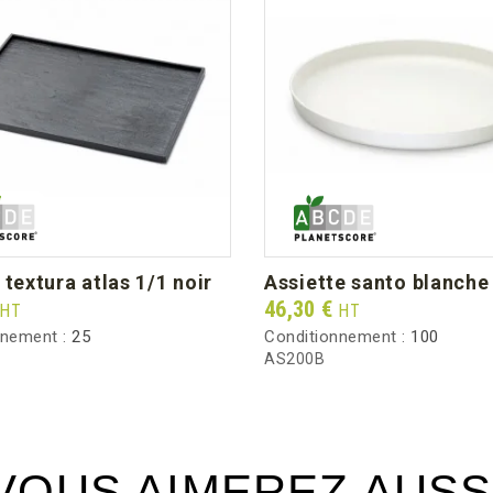
u textura atlas 1/1 noir
assiette santo blanch
Prix
46,30 €
HT
HT
nnement :
25
Conditionnement :
100
AS200B
VOUS AIMEREZ AUSS