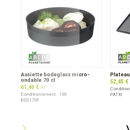
assiette bodeglass micro-
platea
cle)
ondable 70 cl
Prix
52,45 €
Prix
61,40 €
HT
Conditio
Conditionnement :
100
PATXI
BDG170P