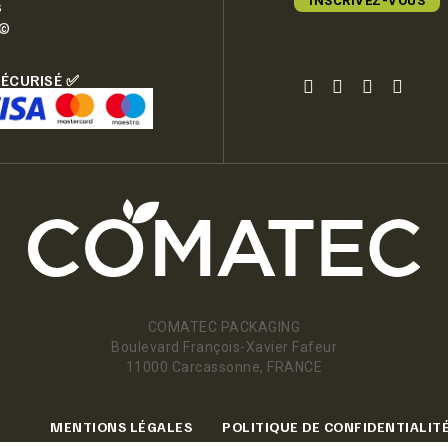
INSCRIVEZ-VOUS
s
e©
SÉCURISÉ ✅
COMATEC PACKAGING
Boulevard François-Xavier Fafeur
11000 Carcassonne, FRANCE
MENTIONS LÉGALES
POLITIQUE DE CONFIDENTIALIT