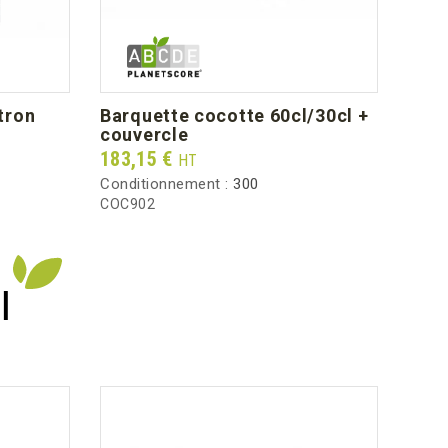
60
76.0
12.30
tron
barquette cocotte 60cl/30cl +
gob
couvercle
Prix
59,7
Prix
183,15 €
HT
Condi
Conditionnement :
300
GK12
COC902
I