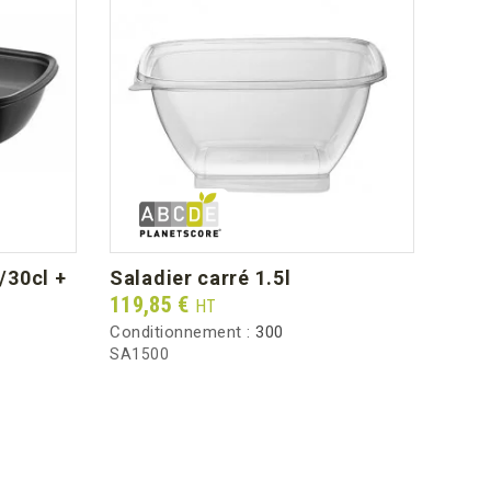
saladier carré 1.5l
barquette natural kraft 1.4l +
couv
Prix
119,85 €
HT
Prix
145,
Conditionnement :
300
Condi
SA1500
BNK1