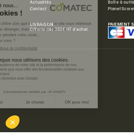
Actualités
Boîte à outil
Contact
PlanetScor
LIVRAISON
PAIEMENT 
Offerte dès 350€ HT d'achat.