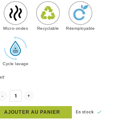
Micro-ondes
Recyclable
Réemployable
Cycle lavage
HT

AJOUTER AU PANIER
En stock