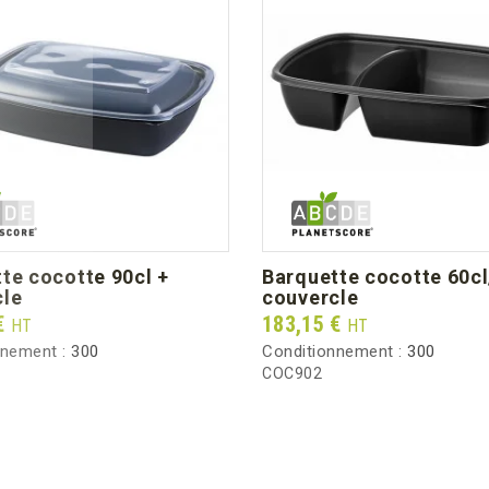
barquette cocotte 60cl/30cl +
cle
couvercle
Prix
€
183,15 €
HT
HT
nnement :
300
Conditionnement :
300
COC902