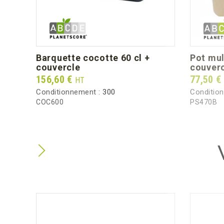
barquette cocotte 60 cl +
pot multi-usages kraft 47 cl +
couvercle
couverc
Prix
Prix
156,60 €
77,50 €
HT
Conditionnement :
300
Conditio
COC600
PS470B