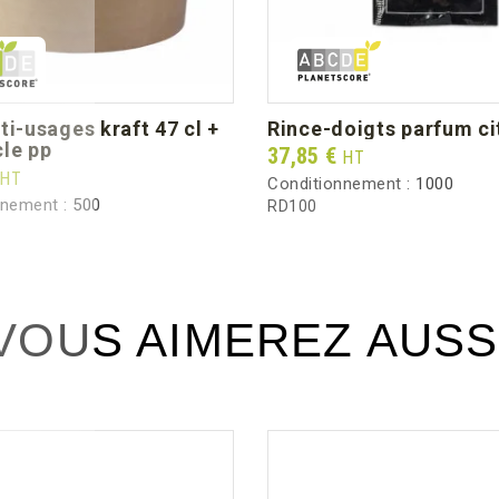
Hauteur mm (dimension unitaire)
Poids unitaire (g)
Poids brut au carton (kg)
rince-doigts parfum ci
le pp
Prix
37,85 €
HT
HT
Conditionnement :
1000
nnement :
500
RD100
VOUS AIMEREZ AUSS