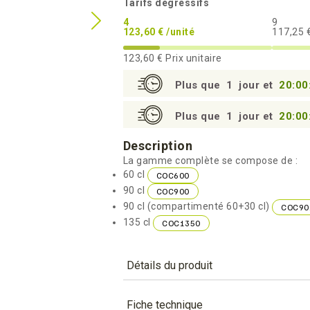
Tarifs dégressifs
4
9
123,60 € /unité
117,25 €
123,60 €
Prix unitaire
Plus que
1
jour et
20:00
Plus que
1
jour et
20:00
Description
La gamme complète se compose de :
60 cl
COC600
90 cl
COC900
90 cl (compartimenté 60+30 cl)
COC90
135 cl
COC1350
Détails du produit
Référence
COC1350
Fiche technique