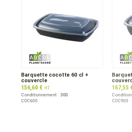
barquette cocotte 60 cl +
barquette cocotte 90cl +
couvercle
couver
Prix
Prix
156,60 €
167,55 
HT
Conditionnement :
300
Conditio
COC600
COC900