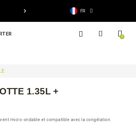

FR
RTER
LE
TTE 1.35L +
rent micro-ondable et compatible avec la congélation.