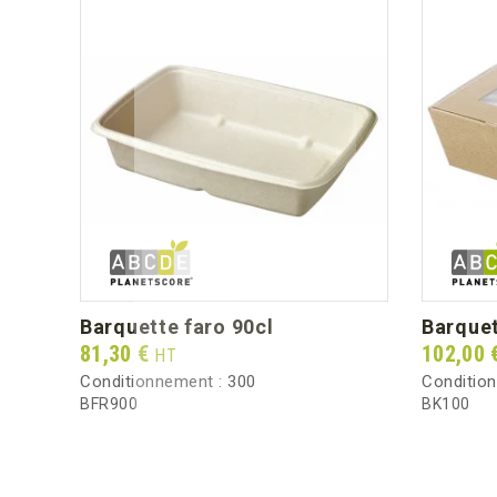
e
barquette faro 90cl
barque
Prix
Prix
81,30 €
102,00 
HT
Conditionnement :
300
Conditio
BFR900
BK100