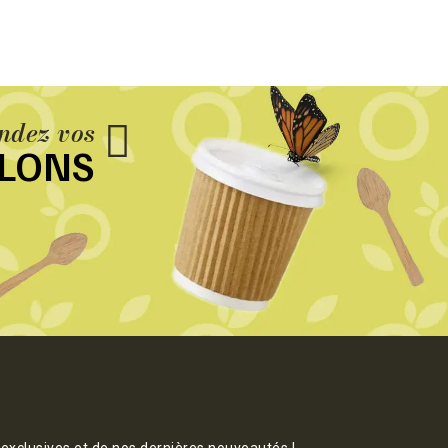
dez vos
LLONS