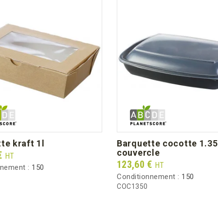
tte kraft 1l
barquette cocotte 1.35l +
couvercle
€
HT
Prix
123,60 €
HT
nnement :
150
Conditionnement :
150
COC1350