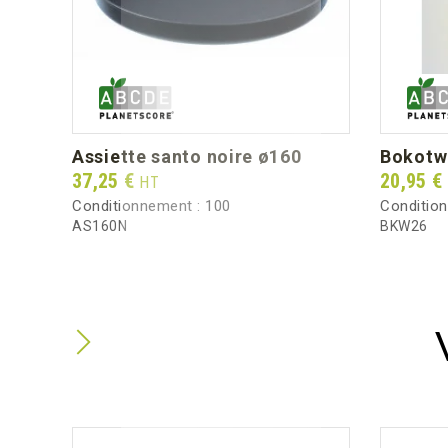
assiette santo noire ø160
bokotw
Prix
Prix
37,25 €
20,95 €
HT
Conditionnement :
100
Conditio
AS160N
BKW26