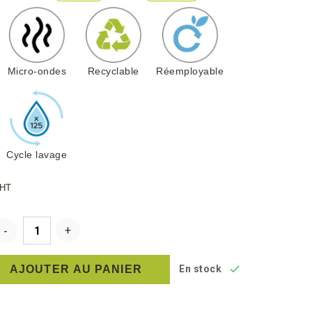
Micro-ondes
Recyclable
Réemployable
Cycle lavage
HT

AJOUTER AU PANIER
En stock