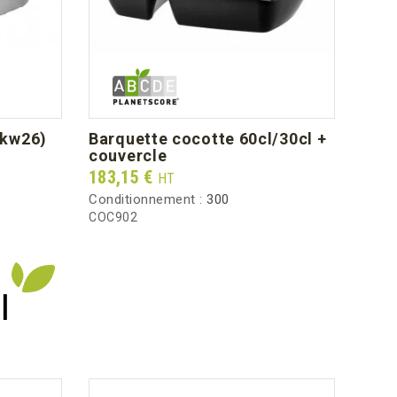
bkw26)
barquette cocotte 60cl/30cl +
cou
couvercle
Prix
22,7
Prix
183,15 €
HT
Condi
Conditionnement :
300
CVS1
COC902
I