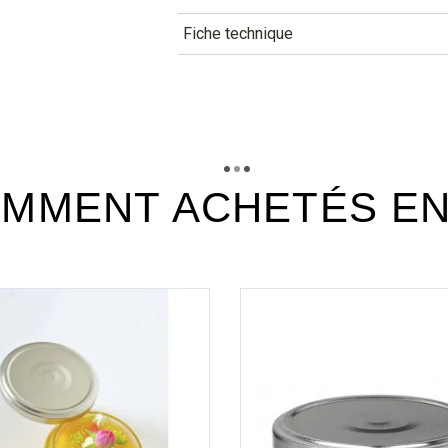
Fiche technique
TÉLÉCHARGEMENT
coc900_fiche_technique_fr.pd
Téléchargement (299.38k)
MMENT ACHETÉS E