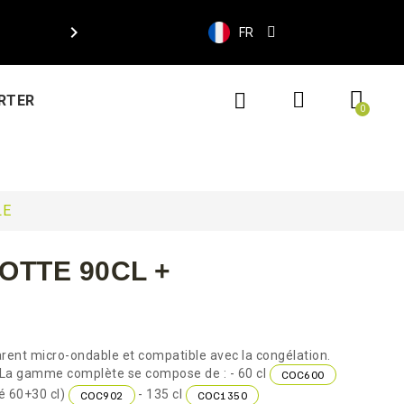

FR
RTER
LE
TTE 90CL +
rent micro-ondable et compatible avec la congélation.
le. La gamme complète se compose de : - 60 cl
COC600
é 60+30 cl)
- 135 cl
COC902
COC1350