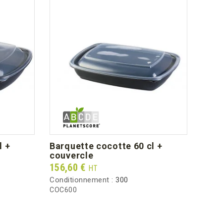
barquette cocotte 60 cl +
barquette cocotte 60cl/30cl +
couvercle
couv
Prix
Prix
156,60 €
183,
HT
Conditionnement :
300
Condi
COC600
COC9