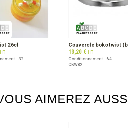
ist 26cl
couvercle bokotwist (
Prix
13,20 €
HT
HT
nnement :
32
Conditionnement :
64
CBW82
VOUS AIMEREZ AUSS