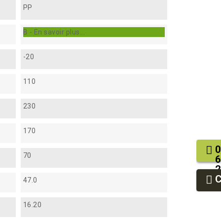
PP
B - En savoir plus...
-20
110
230
170
0
70
6
2
9
47.0
9
16.20