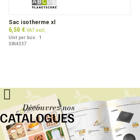
sac isotherme xl
Price
6,50 €
VAT excl.
Unit per box :
1
SIN4337
Découvrez nos
CATALOGUES