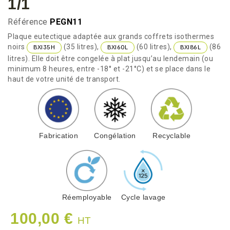
1/1
Référence
PEGN11
Plaque eutectique adaptée aux grands coffrets isothermes
noirs
(35 litres),
(60 litres),
(86
BXI35H
BXI60L
BXI86L
litres). Elle doit être congelée à plat jusqu’au lendemain (ou
minimum 8 heures, entre -18° et -21°C) et se place dans le
haut de votre unité de transport.
Fabrication
Congélation
Recyclable
Réemployable
Cycle lavage
100,00 €
HT