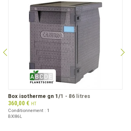
box isotherme gn 1/1 - 86 litres
Prix
360,00 €
HT
Conditionnement :
1
BXI86L