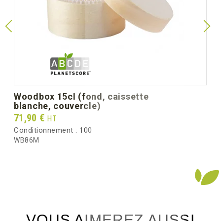
woodbox 15cl (fond, caissette
blanche, couvercle)
Prix
71,90 €
HT
Conditionnement :
100
WB86M
VOUS AIMEREZ AUSSI