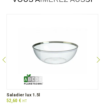
saladier lux 1.5l
Prix
52,60 €
HT