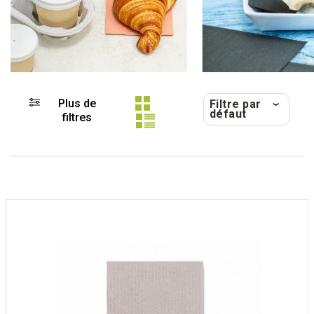
Plus de
Filtre par
défaut
filtres