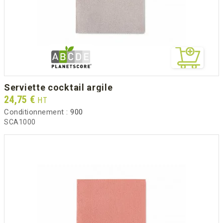
serviette cocktail argile
Prix
24,75 €
HT
Conditionnement :
900
SCA1000