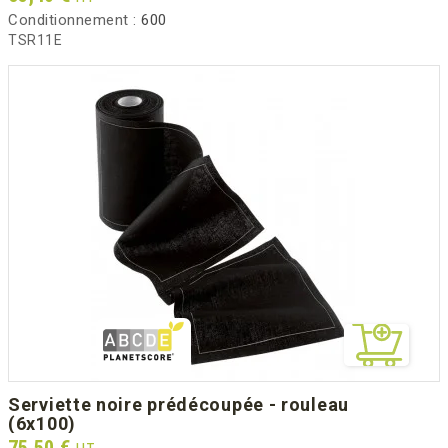
Conditionnement :
600
TSR11E
serviette noire prédécoupée - rouleau
(6x100)
Prix
75,50 €