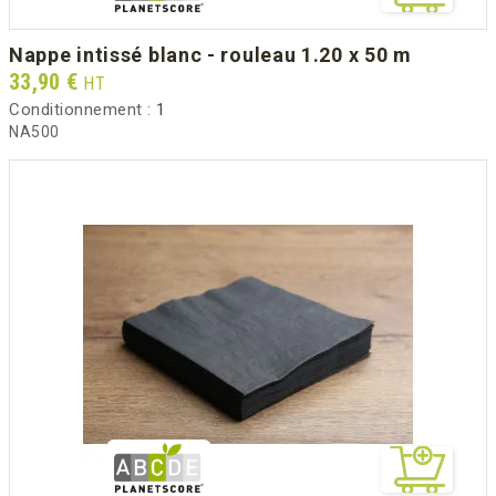
nappe intissé blanc - rouleau 1.20 x 50 m
Prix
33,90 €
HT
Conditionnement :
1
NA500