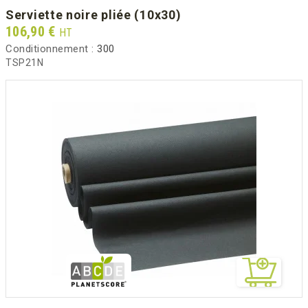
serviette noire pliée (10x30)
Prix
106,90 €
HT
Conditionnement :
300
TSP21N