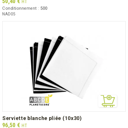
Prix
50,40 €
HT
Conditionnement :
500
NAD05
serviette blanche pliée (10x30)
Prix
96,50 €
HT