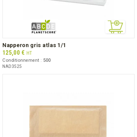
napperon gris atlas 1/1
Prix
125,00 €
HT
Conditionnement :
500
NAD3525