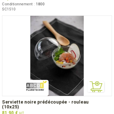
Conditionnement :
1800
SC1510
serviette noire prédécoupée - rouleau
(10x25)
Prix
81,90 €
HT