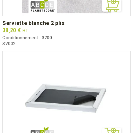
serviette blanche 2 plis
Prix
38,20 €
HT
Conditionnement :
3200
SV002