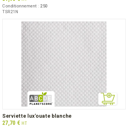
Conditionnement :
250
TSR21N
serviette lux'ouate blanche
Prix
27,70 €
HT