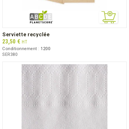
serviette recyclée
Prix
23,50 €
HT
Conditionnement :
1200
SER380