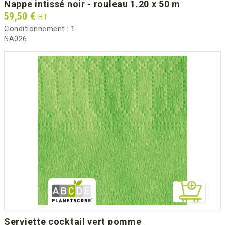
nappe intissé noir - rouleau 1.20 x 50 m
Prix
59,50 €
HT
Conditionnement :
1
NA026
serviette cocktail vert pomme