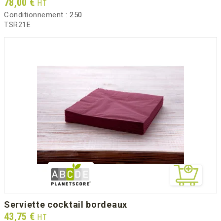
Prix
78,00 €
HT
Conditionnement :
250
TSR21E
serviette cocktail bordeaux
Prix
43,75 €
HT