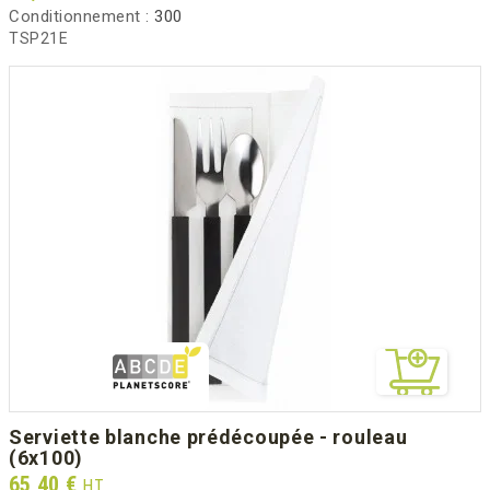
Conditionnement :
300
TSP21E
serviette blanche prédécoupée - rouleau
(6x100)
Prix
65,40 €
HT