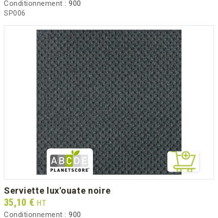
Conditionnement :
900
SP006
serviette lux'ouate noire
Prix
35,10 €
HT
Conditionnement :
900