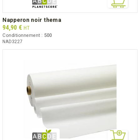
napperon noir thema
Prix
94,90 €
HT
Conditionnement :
500
NAD3227