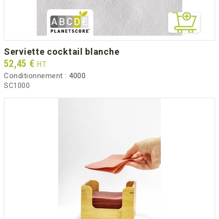
serviette cocktail blanche
Prix
52,45 €
HT
Conditionnement :
4000
SC1000