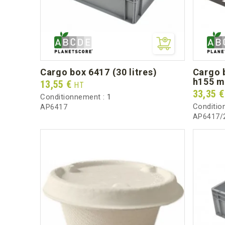
cargo box 6417 (30 litres)
cargo box 1724 (pour 24 verres
h155 
Prix
13,55 €
HT
Prix
33,35 
Conditionnement :
1
Conditio
AP6417
AP6417/