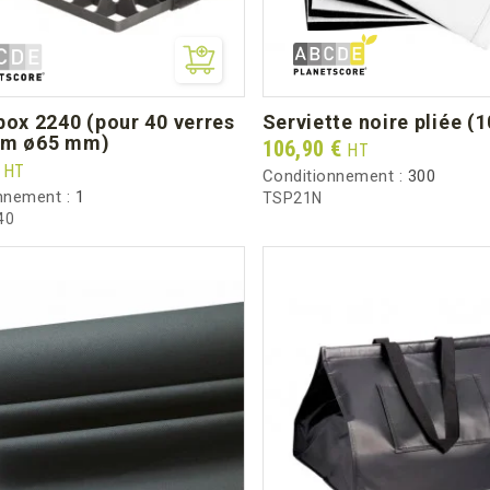
serviette noire pliée (
mm ø65 mm)
Prix
106,90 €
HT
€
HT
Conditionnement :
300
nnement :
1
TSP21N
40