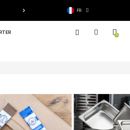

FR
RTER