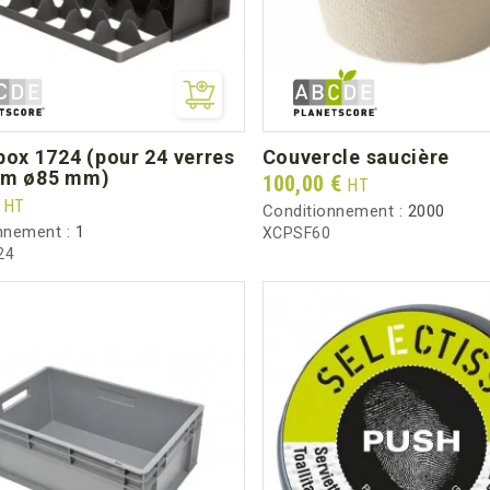
couvercle saucière
mm ø85 mm)
Prix
100,00 €
HT
€
HT
Conditionnement :
2000
nnement :
1
XCPSF60
24