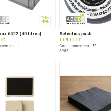
box 6422 (40 litres)
selectiss push
Prix
€
17,90 €
HT
HT
nnement :
1
Conditionnement :
50
SP52