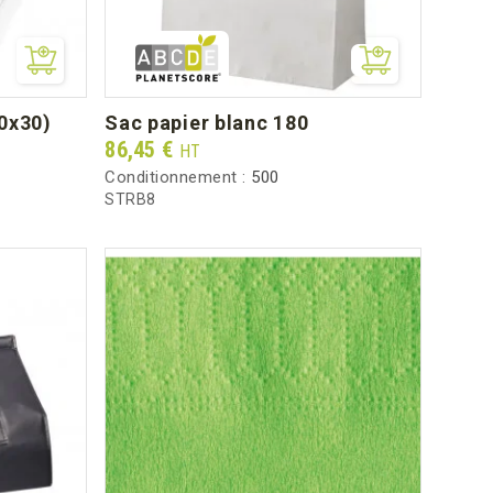
10x30)
sac papier blanc 180
Prix
86,45 €
HT
Conditionnement :
500
STRB8