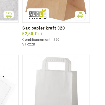
s
sac papier kraft 320
Prix
52,50 €
HT
Conditionnement :
250
STR22B