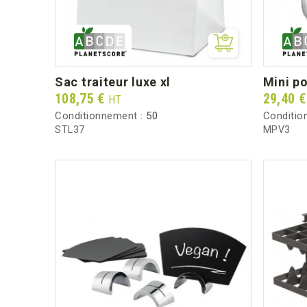
sac traiteur luxe xl
mini p
Prix
Prix
108,75 €
29,40 
HT
Conditionnement :
50
Conditio
STL37
MPV3