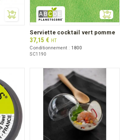
serviette cocktail vert pomme
Prix
37,15 €
HT
Conditionnement :
1800
SC1190