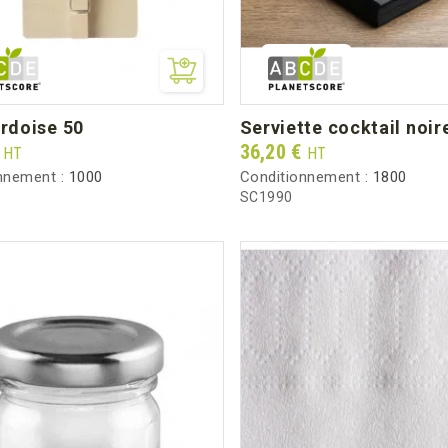
ardoise 50
serviette cocktail noir
Prix
€
36,20 €
HT
HT
nnement :
1000
Conditionnement :
1800
SC1990