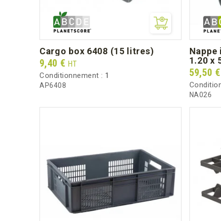
cargo box 6408 (15 litres)
nappe intissé noir - rouleau
1.20 x 
Prix
9,40 €
HT
Prix
59,50 
Conditionnement :
1
Conditio
AP6408
NA026