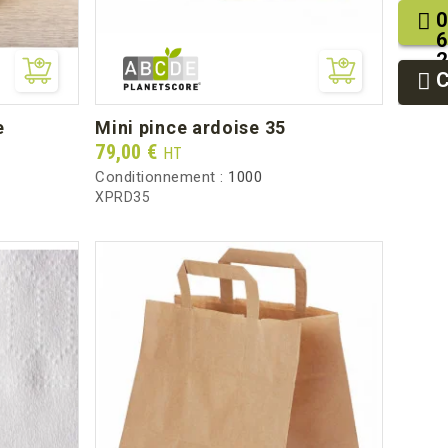
0
6
2
9
9
e
mini pince ardoise 35
Prix
79,00 €
HT
Conditionnement :
1000
XPRD35