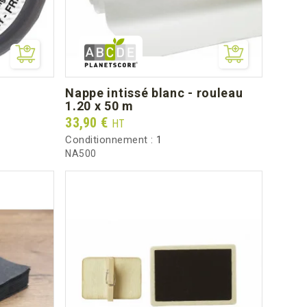
nappe intissé blanc - rouleau
1.20 x 50 m
Prix
33,90 €
HT
Conditionnement :
1
NA500