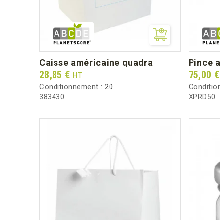
caisse américaine quadra
pince 
Prix
Prix
28,85 €
75,00 
HT
Conditionnement :
20
Conditio
383430
XPRD50