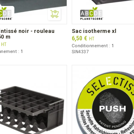
sac isotherme xl
50 m
Prix
6,50 €
HT
€
HT
Conditionnement :
1
nnement :
1
SIN4337