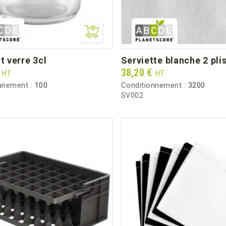
ot verre 3cl
serviette blanche 2 pli
Prix
€
38,20 €
HT
HT
nnement :
100
Conditionnement :
3200
SV002