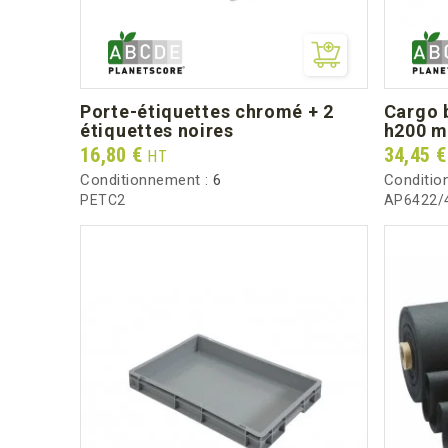
porte-étiquettes chromé + 2
cargo box 2240 (pour 40 verres
étiquettes noires
h200 
Prix
Prix
16,80 €
34,45 
HT
Conditionnement :
6
Conditio
PETC2
AP6422/