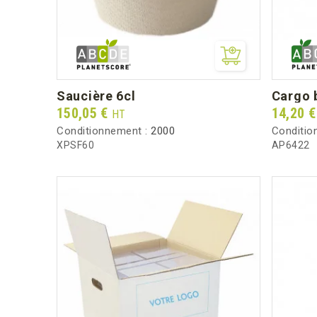
saucière 6cl
cargo 
Prix
Prix
150,05 €
14,20 
HT
Conditionnement :
2000
Conditio
XPSF60
AP6422