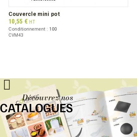
couvercle mini pot
Prix
10,55 €
HT
Conditionnement :
100
CVM43
Découvrez nos
CATALOGUES