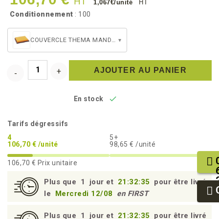
HT
1,067€/unité
HT
Conditionnement
: 100
COUVERCLE THEMA MANDARINE
▾
AJOUTER AU PANIER

En stock
Tarifs dégressifs
4
5+
106,70 € /unité
98,65 € /unité
106,70 €
Prix unitaire
Plus que
1
jour et
21:32:34
pour être livré
le
Mercredi 12/08
en FIRST
Plus que
1
jour et
21:32:34
pour être livré