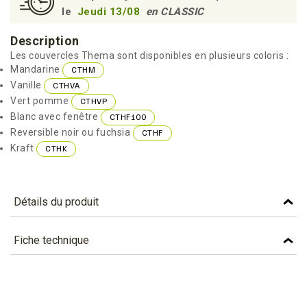
le
Jeudi 13/08
en CLASSIC
Description
Les couvercles Thema sont disponibles en plusieurs coloris :
Mandarine
CTHM
Vanille
CTHVA
Vert pomme
CTHVP
Blanc avec fenêtre
CTHF100
Reversible noir ou fuchsia
CTHF
Kraft
CTHK
Détails du produit
Référence
CTHM
Fiche technique
Caractéristiques
TÉLÉCHARGEMENT
Personnalisation (qté
5000
cthm_fiche_technique_fr.pdf
minimum)