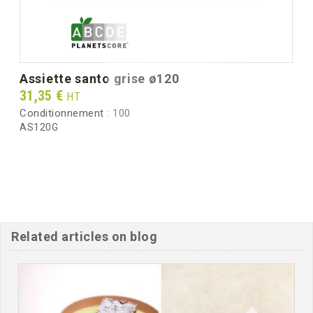
assiette santo grise ø120
Prix
31,35 €
HT
Conditionnement :
100
AS120G
Related articles on blog