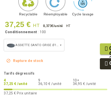
Recyclable
Réemployable
Cycle lavage
37,25 €
HT
0,373€/unité
HT
Conditionnement
: 100
ASSIETTE SANTO GRISE Ø160
▾

Rupture de stock
Tarifs dégressifs
4
9
10+
37,25 € /unité
36,10 € /unité
34,95 € /unité
37,25 €
Prix unitaire