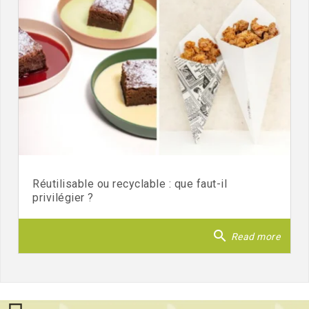
Réutilisable ou recyclable : que faut-il
privilégier ?
search
Read more