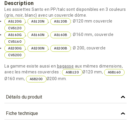
Description
Les assiettes Santo en PP/talc sont disponibles en 3 couleurs
(gris, noir, blanc) avec un couvercle dôme.
,
,
: Ø120 mm couvercle
AS120G
AS120N
AS120B
CVS120
,
,
: Ø160 mm, couvercle
AS160G
AS160N
AS160B
CVS160
,
,
: Ø 200, couvercle
AS200G
AS200N
AS200B
CVS200
La gamme existe aussi en
bagasse
aux mêmes dimensions,
avec les mêmes couvercles :
Ø120 mm,
ASB120
ASB160
Ø160 mm,
Ø200 mm.
ASB200
Détails du produit
Référence
AS160G
Fiche technique
Caractéristiques
TÉLÉCHARGEMENT