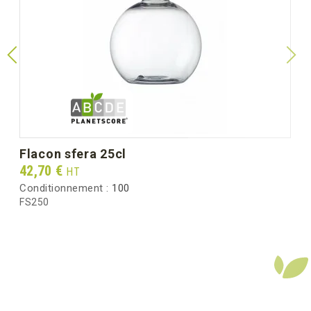
flacon sfera 25cl
Prix
42,70 €
HT
Conditionnement :
100
FS250