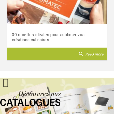
30 recettes idéales pour sublimer vos
créations culinaires
search
Read more
Découvrez nos
CATALOGUES