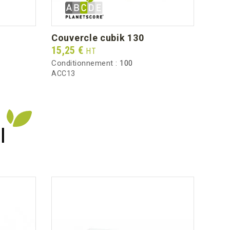
couvercle cubik 130
cou
Prix
Prix
15,25 €
35,2
HT
Conditionnement :
100
Condi
ACC13
ACC2
I