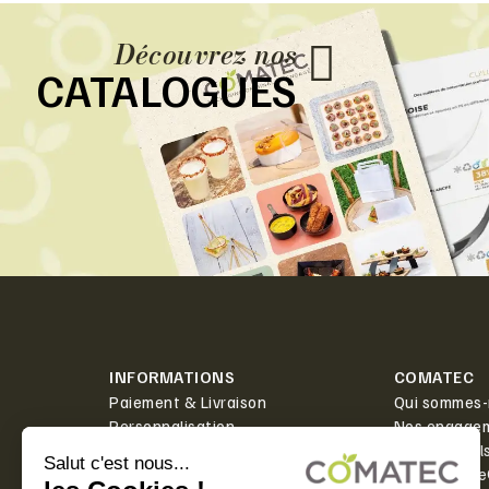
Découvrez nos
CATALOGUES
INFORMATIONS
COMATEC
Paiement & Livraison
Qui sommes-
Personnalisation
Nos engage
Actualités
Boîte à outil
Contact
PlanetScor