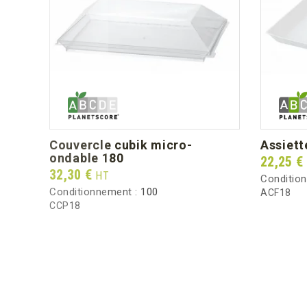
couvercle cubik micro-
assiet
ondable 180
Prix
22,25 €
Prix
32,30 €
HT
Conditio
Conditionnement :
100
ACF18
CCP18