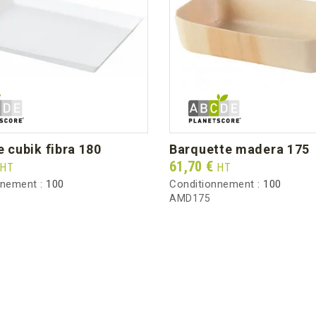
te cubik fibra 180
barquette madera 175
Prix
61,70 €
HT
HT
nnement :
100
Conditionnement :
100
AMD175