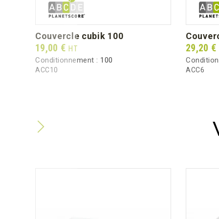
couvercle cubik 100
couver
Prix
Prix
19,00 €
29,20 €
HT
Conditionnement :
100
Conditio
ACC10
ACC6