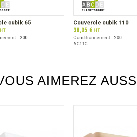
cle cubik 65
couvercle cubik 110
Prix
38,05 €
HT
HT
nnement :
200
Conditionnement :
200
AC11C
VOUS AIMEREZ AUSS