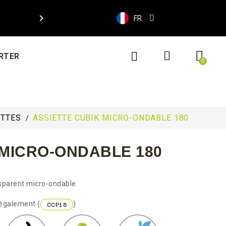

FR
RTER
ETTES
ASSIETTE CUBIK MICRO-ONDABLE 180
 MICRO-ONDABLE 180
nsparent micro-ondable.
également (
)
CCP18