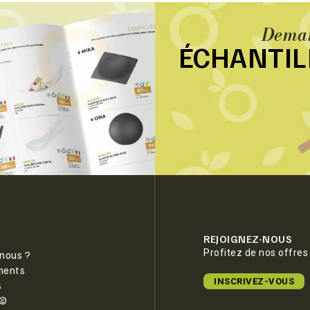
Deman
ÉCHANTI
REJOIGNEZ-NOUS
Profitez de nos offres
nous ?
ments
INSCRIVEZ-VOUS
s
e©