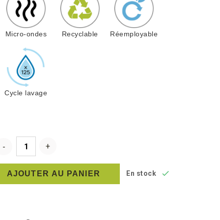
Micro-ondes
Recyclable
Réemployable
Cycle lavage

AJOUTER AU PANIER
En stock