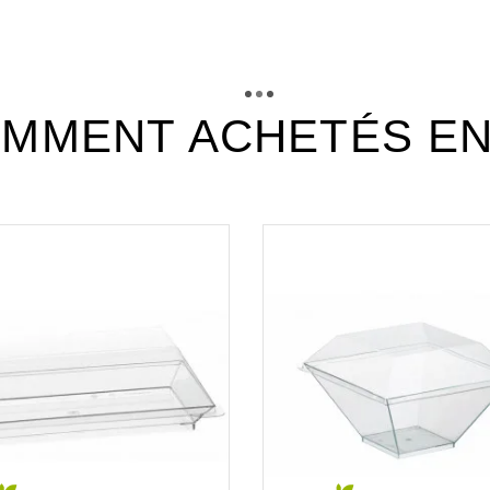
acp18_fiche_technique_fr.pdf
Téléchargement (310.46k)
MMENT ACHETÉS E